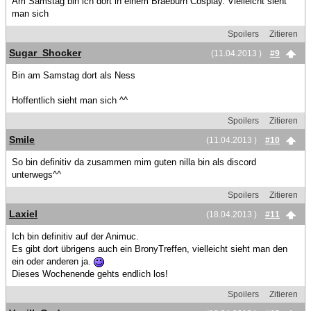
Am Samstag bin ich dort in einem Braeburn Cosplay. Vielleicht sieht
man sich
Spoilers
Zitieren
Sugar_Shocker
(11.04.2013 )
#9
Bin am Samstag dort als Ness
Hoffentlich sieht man sich ^^
Spoilers
Zitieren
Smile
(11.04.2013 )
#10
So bin definitiv da zusammen mim guten nilla bin als discord
unterwegs^^
Spoilers
Zitieren
Laxiel
(18.04.2013 )
#11
Ich bin definitiv auf der Animuc.
Es gibt dort übrigens auch ein BronyTreffen, vielleicht sieht man den
ein oder anderen ja.
Dieses Wochenende gehts endlich los!
Spoilers
Zitieren