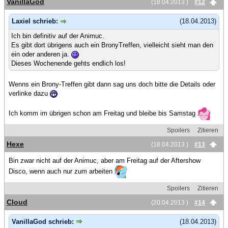
VanillaGod
(18.04.2013 )
#12
Laxiel schrieb:
(18.04.2013)
Ich bin definitiv auf der Animuc.
Es gibt dort übrigens auch ein BronyTreffen, vielleicht sieht man den
ein oder anderen ja.
Dieses Wochenende gehts endlich los!
Wenns ein Brony-Treffen gibt dann sag uns doch bitte die Details oder
verlinke dazu
Ich komm im übrigen schon am Freitag und bleibe bis Samstag
Spoilers
Zitieren
Hexe
(18.04.2013 )
#13
Bin zwar nicht auf der Animuc, aber am Freitag auf der Aftershow
Disco, wenn auch nur zum arbeiten
Spoilers
Zitieren
Cloud
(20.04.2013 )
#14
VanillaGod schrieb:
(18.04.2013)