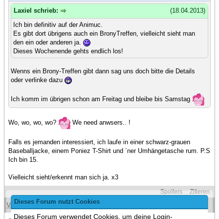
Laxiel schrieb:
(18.04.2013)
Ich bin definitiv auf der Animuc.
Es gibt dort übrigens auch ein BronyTreffen, vielleicht sieht man
den ein oder anderen ja.
Dieses Wochenende gehts endlich los!
Wenns ein Brony-Treffen gibt dann sag uns doch bitte die Details
oder verlinke dazu
Ich komm im übrigen schon am Freitag und bleibe bis Samstag
Wo, wo, wo, wo?
We need anwsers.. !
Falls es jemanden interessiert, ich laufe in einer schwarz-grauen
Baseballjacke, einem Poniez T-Shirt und ´ner Umhängetasche rum. P.S
Ich bin 15.
Vielleicht sieht/erkennt man sich ja. x3
Spoilers
Zitieren
Dieses Forum nutzt Cookies
VanillaGod
(20.04.2013 )
#15
Dieses Forum verwendet Cookies, um deine Login-