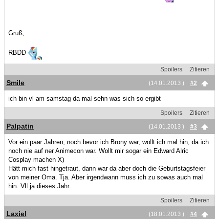
Gruß,
RBDD
Spoilers
Zitieren
Smile
(14.01.2013 )
#2
ich bin vl am samstag da mal sehn was sich so ergibt
Spoilers
Zitieren
Palpatin
(14.01.2013 )
#3
Vor ein paar Jahren, noch bevor ich Brony war, wollt ich mal hin, da ich
noch nie auf ner Animecon war. Wollt mir sogar ein Edward Alric
Cosplay machen X)
Hätt mich fast hingetraut, dann war da aber doch die Geburtstagsfeier
von meiner Oma. Tja. Aber irgendwann muss ich zu sowas auch mal
hin. Vll ja dieses Jahr.
Spoilers
Zitieren
Laxiel
(18.01.2013 )
#4