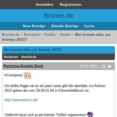
Anmelden
Registrieren
Bronies.de
Neue Beiträge
Aktuelle Beiträge
Suche
Bronies.de
>
Bronytum
>
Treffen
>
Süden
>
Wer kommt alles zur
Animuc 2013?
Wer kommt alles zur Animuc 2013?
Verfasser
Nachricht
Rainbow-Double-Dash
(07.01.2013 )
#1
Hi everpony
Ich wollte fragen ob es ein paar Leute gibt die ebenfalls zur Animuc
2013 gehen die vom 19.04-21.04 in Fürstenfeldbruck ist.
http://www.animuc.de/
Vielleicht lässt sich ja ein kleines Treffen organisieren