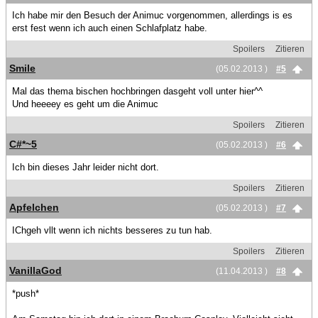
Ich habe mir den Besuch der Animuc vorgenommen, allerdings is es
erst fest wenn ich auch einen Schlafplatz habe.
Spoilers
Zitieren
Smile
(05.02.2013 )
#5
Mal das thema bischen hochbringen dasgeht voll unter hier^^
Und heeeey es geht um die Animuc
Spoilers
Zitieren
C#*~5
(05.02.2013 )
#6
Ich bin dieses Jahr leider nicht dort.
Spoilers
Zitieren
Apfelchen
(05.02.2013 )
#7
IChgeh vllt wenn ich nichts besseres zu tun hab.
Spoilers
Zitieren
VanillaGod
(11.04.2013 )
#8
*push*