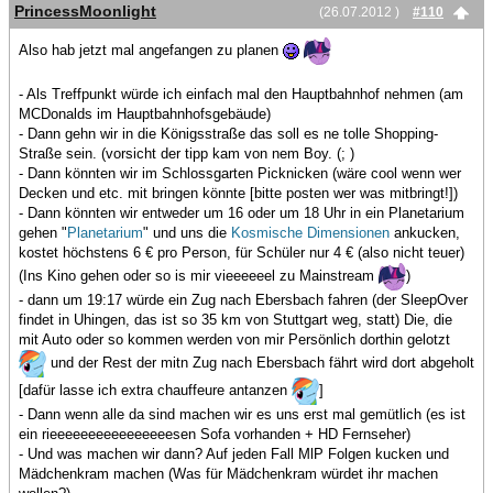
PrincessMoonlight
(26.07.2012 )
#110
Also hab jetzt mal angefangen zu planen
- Als Treffpunkt würde ich einfach mal den Hauptbahnhof nehmen (am
MCDonalds im Hauptbahnhofsgebäude)
- Dann gehn wir in die Königsstraße das soll es ne tolle Shopping-
Straße sein. (vorsicht der tipp kam von nem Boy. (; )
- Dann könnten wir im Schlossgarten Picknicken (wäre cool wenn wer
Decken und etc. mit bringen könnte [bitte posten wer was mitbringt!])
- Dann könnten wir entweder um 16 oder um 18 Uhr in ein Planetarium
gehen "
Planetarium
" und uns die
Kosmische Dimensionen
ankucken,
kostet höchstens 6 € pro Person, für Schüler nur 4 € (also nicht teuer)
(Ins Kino gehen oder so is mir vieeeeeel zu Mainstream
)
- dann um 19:17 würde ein Zug nach Ebersbach fahren (der SleepOver
findet in Uhingen, das ist so 35 km von Stuttgart weg, statt) Die, die
mit Auto oder so kommen werden von mir Persönlich dorthin gelotzt
und der Rest der mitn Zug nach Ebersbach fährt wird dort abgeholt
[dafür lasse ich extra chauffeure antanzen
]
- Dann wenn alle da sind machen wir es uns erst mal gemütlich (es ist
ein rieeeeeeeeeeeeeeeesen Sofa vorhanden + HD Fernseher)
- Und was machen wir dann? Auf jeden Fall MlP Folgen kucken und
Mädchenkram machen (Was für Mädchenkram würdet ihr machen