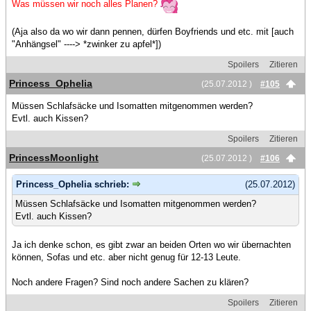
Was müssen wir noch alles Planen?
(Aja also da wo wir dann pennen, dürfen Boyfriends und etc. mit [auch
"Anhängsel" ----> *zwinker zu apfel*])
Spoilers
Zitieren
Princess_Ophelia
(25.07.2012 )
#105
Müssen Schlafsäcke und Isomatten mitgenommen werden?
Evtl. auch Kissen?
Spoilers
Zitieren
PrincessMoonlight
(25.07.2012 )
#106
Princess_Ophelia schrieb:
(25.07.2012)
Müssen Schlafsäcke und Isomatten mitgenommen werden?
Evtl. auch Kissen?
Ja ich denke schon, es gibt zwar an beiden Orten wo wir übernachten
können, Sofas und etc. aber nicht genug für 12-13 Leute.
Noch andere Fragen? Sind noch andere Sachen zu klären?
Spoilers
Zitieren