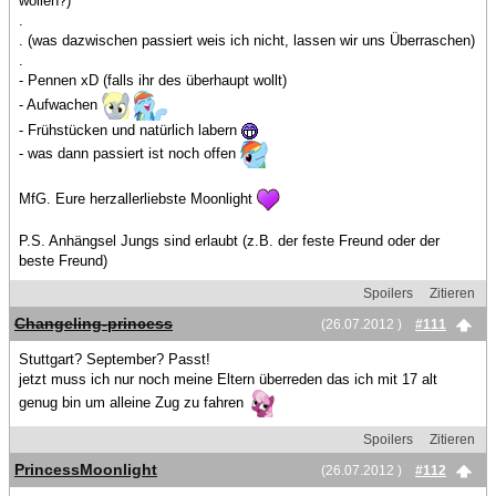
wollen?)
.
. (was dazwischen passiert weis ich nicht, lassen wir uns Überraschen)
.
- Pennen xD (falls ihr des überhaupt wollt)
- Aufwachen
- Frühstücken und natürlich labern
- was dann passiert ist noch offen
MfG. Eure herzallerliebste Moonlight
P.S. Anhängsel Jungs sind erlaubt (z.B. der feste Freund oder der
beste Freund)
Spoilers
Zitieren
Changeling-princess
(26.07.2012 )
#111
Stuttgart? September? Passt!
jetzt muss ich nur noch meine Eltern überreden das ich mit 17 alt
genug bin um alleine Zug zu fahren
Spoilers
Zitieren
PrincessMoonlight
(26.07.2012 )
#112