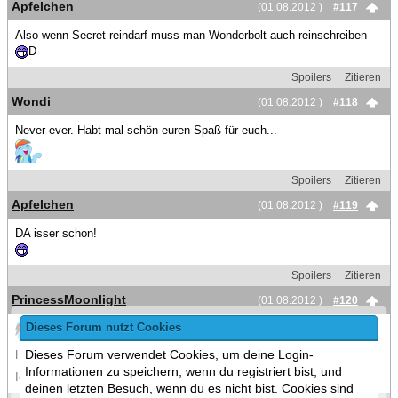
Apfelchen
(01.08.2012 )
#117
Also wenn Secret reindarf muss man Wonderbolt auch reinschreiben
D
Spoilers
Zitieren
Wondi
(01.08.2012 )
#118
Never ever. Habt mal schön euren Spaß für euch...
Spoilers
Zitieren
Apfelchen
(01.08.2012 )
#119
DA isser schon!
Spoilers
Zitieren
PrincessMoonlight
(01.08.2012 )
#120
Dieses Forum nutzt Cookies
Dieses Forum verwendet Cookies, um deine Login-
Hab Secret aus der Liste gestrichen.
Informationen zu speichern, wenn du registriert bist, und
Ich wusste auch nimmer das desn Kerl is ^^
deinen letzten Besuch, wenn du es nicht bist. Cookies sind