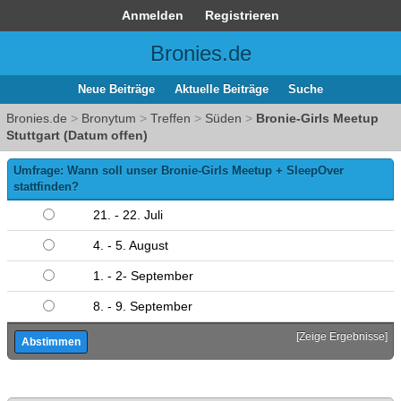
Anmelden
Registrieren
Bronies.de
Neue Beiträge
Aktuelle Beiträge
Suche
Bronies.de
>
Bronytum
>
Treffen
>
Süden
>
Bronie-Girls Meetup
Stuttgart (Datum offen)
Umfrage: Wann soll unser Bronie-Girls Meetup + SleepOver
stattfinden?
21. - 22. Juli
4. - 5. August
1. - 2- September
8. - 9. September
[
Zeige Ergebnisse
]