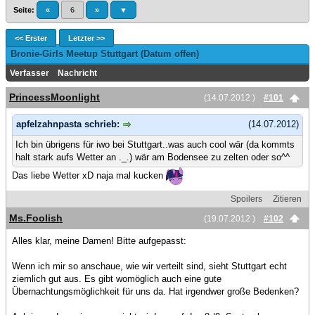
Seite:
«
6
»
▼
<< Erster
Letzter >>
Bronie-Girls Meetup Stuttgart (Datum offen)
Verfasser
Nachricht
PrincessMoonlight
(14.07.2012 )
#101
apfelzahnpasta schrieb:
(14.07.2012)
Ich bin übrigens für iwo bei Stuttgart..was auch cool wär (da kommts
halt stark aufs Wetter an ._.) wär am Bodensee zu zelten oder so^^
Das liebe Wetter xD naja mal kucken
Spoilers
Zitieren
Ms.Foolish
(19.07.2012 )
#102
Alles klar, meine Damen! Bitte aufgepasst:
Wenn ich mir so anschaue, wie wir verteilt sind, sieht Stuttgart echt
ziemlich gut aus. Es gibt womöglich auch eine gute
Übernachtungsmöglichkeit für uns da. Hat irgendwer große Bedenken?