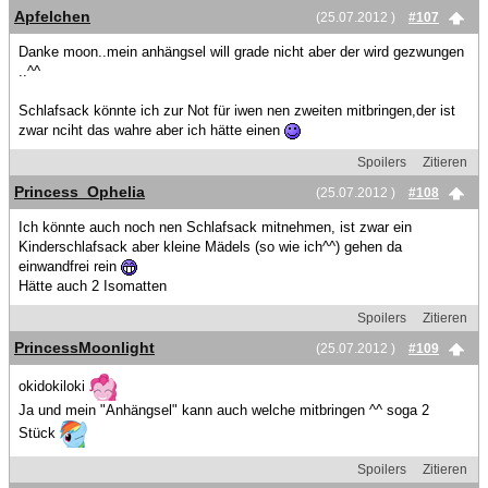
Apfelchen
(25.07.2012 )
#107
Danke moon..mein anhängsel will grade nicht aber der wird gezwungen
..^^
Schlafsack könnte ich zur Not für iwen nen zweiten mitbringen,der ist
zwar nciht das wahre aber ich hätte einen
Spoilers
Zitieren
Princess_Ophelia
(25.07.2012 )
#108
Ich könnte auch noch nen Schlafsack mitnehmen, ist zwar ein
Kinderschlafsack aber kleine Mädels (so wie ich^^) gehen da
einwandfrei rein
Hätte auch 2 Isomatten
Spoilers
Zitieren
PrincessMoonlight
(25.07.2012 )
#109
okidokiloki
Ja und mein "Anhängsel" kann auch welche mitbringen ^^ soga 2
Stück
Spoilers
Zitieren