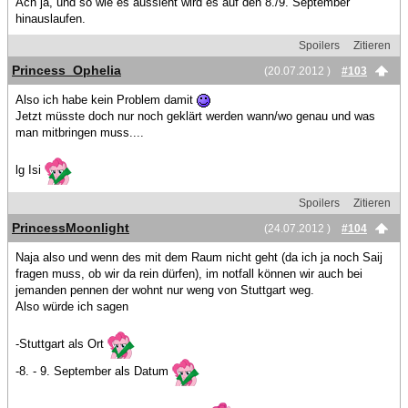
Ach ja, und so wie es aussieht wird es auf den 8./9. September
hinauslaufen.
Spoilers
Zitieren
Princess_Ophelia
(20.07.2012 )
#103
Also ich habe kein Problem damit
Jetzt müsste doch nur noch geklärt werden wann/wo genau und was
man mitbringen muss....
lg Isi
Spoilers
Zitieren
PrincessMoonlight
(24.07.2012 )
#104
Naja also und wenn des mit dem Raum nicht geht (da ich ja noch Saij
fragen muss, ob wir da rein dürfen), im notfall können wir auch bei
jemanden pennen der wohnt nur weng von Stuttgart weg.
Also würde ich sagen
-Stuttgart als Ort
-8. - 9. September als Datum