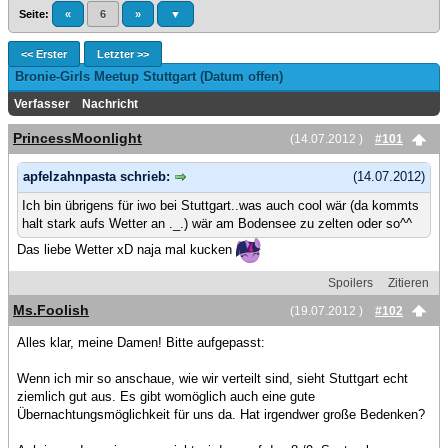
Seite:
«
6
»
▼
<< Erster
Letzter >>
Bronie-Girls Meetup Stuttgart (Datum offen)
Verfasser
Nachricht
PrincessMoonlight
(14.07.2012 )
#101
apfelzahnpasta schrieb:
(14.07.2012)
Ich bin übrigens für iwo bei Stuttgart..was auch cool wär (da kommts
halt stark aufs Wetter an ._.) wär am Bodensee zu zelten oder so^^
Das liebe Wetter xD naja mal kucken
Spoilers
Zitieren
Ms.Foolish
(19.07.2012 )
#102
Alles klar, meine Damen! Bitte aufgepasst:
Wenn ich mir so anschaue, wie wir verteilt sind, sieht Stuttgart echt
ziemlich gut aus. Es gibt womöglich auch eine gute
Übernachtungsmöglichkeit für uns da. Hat irgendwer große Bedenken?