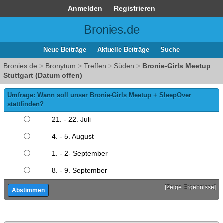
Anmelden
Registrieren
Bronies.de
Neue Beiträge
Aktuelle Beiträge
Suche
Bronies.de
>
Bronytum
>
Treffen
>
Süden
>
Bronie-Girls Meetup
Stuttgart (Datum offen)
Umfrage: Wann soll unser Bronie-Girls Meetup + SleepOver
stattfinden?
21. - 22. Juli
4. - 5. August
1. - 2- September
8. - 9. September
[
Zeige Ergebnisse
]