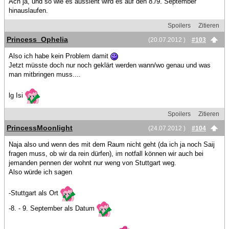
Ach ja, und so wie es aussieht wird es auf den 8./9. September
hinauslaufen.
Spoilers
Zitieren
Princess_Ophelia
(20.07.2012 )
#103
Also ich habe kein Problem damit
Jetzt müsste doch nur noch geklärt werden wann/wo genau und was
man mitbringen muss....
lg Isi
Spoilers
Zitieren
PrincessMoonlight
(24.07.2012 )
#104
Naja also und wenn des mit dem Raum nicht geht (da ich ja noch Saij
fragen muss, ob wir da rein dürfen), im notfall können wir auch bei
jemanden pennen der wohnt nur weng von Stuttgart weg.
Also würde ich sagen
-Stuttgart als Ort
-8. - 9. September als Datum