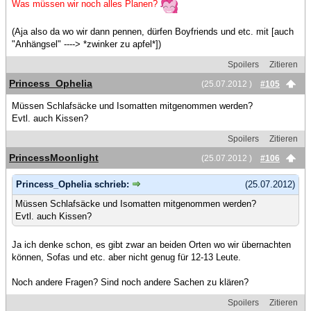
Was müssen wir noch alles Planen?
(Aja also da wo wir dann pennen, dürfen Boyfriends und etc. mit [auch
"Anhängsel" ----> *zwinker zu apfel*])
Spoilers
Zitieren
Princess_Ophelia
(25.07.2012 )
#105
Müssen Schlafsäcke und Isomatten mitgenommen werden?
Evtl. auch Kissen?
Spoilers
Zitieren
PrincessMoonlight
(25.07.2012 )
#106
Princess_Ophelia schrieb:
(25.07.2012)
Müssen Schlafsäcke und Isomatten mitgenommen werden?
Evtl. auch Kissen?
Ja ich denke schon, es gibt zwar an beiden Orten wo wir übernachten
können, Sofas und etc. aber nicht genug für 12-13 Leute.
Noch andere Fragen? Sind noch andere Sachen zu klären?
Spoilers
Zitieren