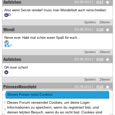
Apfelchen
(01.08.2012 )
#117
Also wenn Secret reindarf muss man Wonderbolt auch reinschreiben
D
Spoilers
Zitieren
Wondi
(01.08.2012 )
#118
Never ever. Habt mal schön euren Spaß für euch...
Spoilers
Zitieren
Apfelchen
(01.08.2012 )
#119
DA isser schon!
Spoilers
Zitieren
PrincessMoonlight
(01.08.2012 )
#120
Dieses Forum nutzt Cookies
Dieses Forum verwendet Cookies, um deine Login-
Hab Secret aus der Liste gestrichen.
Informationen zu speichern, wenn du registriert bist, und
Ich wusste auch nimmer das desn Kerl is ^^
deinen letzten Besuch, wenn du es nicht bist. Cookies sind