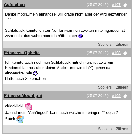
Apfelchen
(25.07.2012 )
#107
Danke moon..mein anhängsel will grade nicht aber der wird gezwungen
..^^
Schlafsack könnte ich zur Not für iwen nen zweiten mitbringen,der ist
zwar nciht das wahre aber ich hätte einen
Spoilers
Zitieren
Princess_Ophelia
(25.07.2012 )
#108
Ich könnte auch noch nen Schlafsack mitnehmen, ist zwar ein
Kinderschlafsack aber kleine Mädels (so wie ich^^) gehen da
einwandfrei rein
Hätte auch 2 Isomatten
Spoilers
Zitieren
PrincessMoonlight
(25.07.2012 )
#109
okidokiloki
Ja und mein "Anhängsel" kann auch welche mitbringen ^^ soga 2
Stück
Spoilers
Zitieren