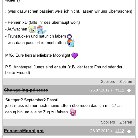
wollen?)
.
. (was dazwischen passiert weis ich nicht, lassen wir uns Überraschen)
.
- Pennen xD (falls ihr des überhaupt wollt)
- Aufwachen
- Frühstücken und natürlich labern
- was dann passiert ist noch offen
MfG. Eure herzallerliebste Moonlight
P.S. Anhängsel Jungs sind erlaubt (z.B. der feste Freund oder der
beste Freund)
Spoilers
Zitieren
Changeling-princess
(26.07.2012 )
#111
Stuttgart? September? Passt!
jetzt muss ich nur noch meine Eltern überreden das ich mit 17 alt
genug bin um alleine Zug zu fahren
Spoilers
Zitieren
PrincessMoonlight
(26.07.2012 )
#112