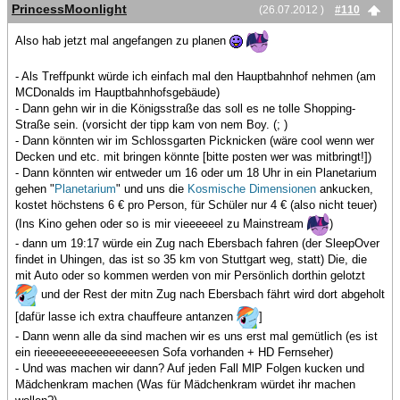
PrincessMoonlight
(26.07.2012 )
#110
Also hab jetzt mal angefangen zu planen
- Als Treffpunkt würde ich einfach mal den Hauptbahnhof nehmen (am
MCDonalds im Hauptbahnhofsgebäude)
- Dann gehn wir in die Königsstraße das soll es ne tolle Shopping-
Straße sein. (vorsicht der tipp kam von nem Boy. (; )
- Dann könnten wir im Schlossgarten Picknicken (wäre cool wenn wer
Decken und etc. mit bringen könnte [bitte posten wer was mitbringt!])
- Dann könnten wir entweder um 16 oder um 18 Uhr in ein Planetarium
gehen "
Planetarium
" und uns die
Kosmische Dimensionen
ankucken,
kostet höchstens 6 € pro Person, für Schüler nur 4 € (also nicht teuer)
(Ins Kino gehen oder so is mir vieeeeeel zu Mainstream
)
- dann um 19:17 würde ein Zug nach Ebersbach fahren (der SleepOver
findet in Uhingen, das ist so 35 km von Stuttgart weg, statt) Die, die
mit Auto oder so kommen werden von mir Persönlich dorthin gelotzt
und der Rest der mitn Zug nach Ebersbach fährt wird dort abgeholt
[dafür lasse ich extra chauffeure antanzen
]
- Dann wenn alle da sind machen wir es uns erst mal gemütlich (es ist
ein rieeeeeeeeeeeeeeeesen Sofa vorhanden + HD Fernseher)
- Und was machen wir dann? Auf jeden Fall MlP Folgen kucken und
Mädchenkram machen (Was für Mädchenkram würdet ihr machen