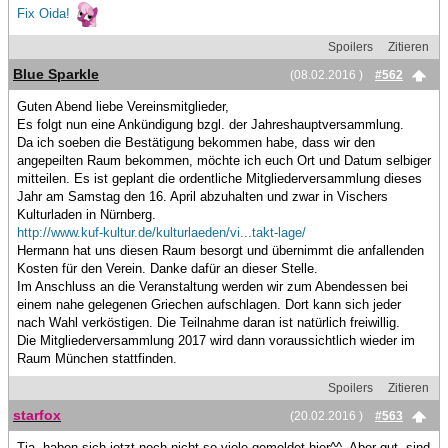
Fix Oida!
Spoilers
Zitieren
Blue Sparkle
(08.02.2016 )
#562
Guten Abend liebe Vereinsmitglieder,
Es folgt nun eine Ankündigung bzgl. der Jahreshauptversammlung.
Da ich soeben die Bestätigung bekommen habe, dass wir den
angepeilten Raum bekommen, möchte ich euch Ort und Datum selbiger
mitteilen. Es ist geplant die ordentliche Mitgliederversammlung dieses
Jahr am Samstag den 16. April abzuhalten und zwar in Vischers
Kulturladen in Nürnberg.
http://www.kuf-kultur.de/kulturlaeden/vi...takt-lage/
Hermann hat uns diesen Raum besorgt und übernimmt die anfallenden
Kosten für den Verein. Danke dafür an dieser Stelle.
Im Anschluss an die Veranstaltung werden wir zum Abendessen bei
einem nahe gelegenen Griechen aufschlagen. Dort kann sich jeder
nach Wahl verköstigen. Die Teilnahme daran ist natürlich freiwillig.
Die Mitgliederversammlung 2017 wird dann voraussichtlich wieder im
Raum München stattfinden.
Spoilers
Zitieren
starfox
(20.02.2016 )
#563
Tja, haben sich jetzt noch nicht so viele gemeldet hier^^. Aber gut, sind