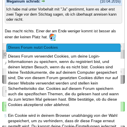
Meganium schrieb:
(10.04.2016)
Ich habe mal unter Vorbehalt mit "Ja" gestimmt, kann es aber erst
zwei Tage vor dem Stichtag sagen, ob ich überhaupt anreisen kann
oder nicht.
Das macht nichts. Einer der am Ende weniger kommt ist besser als
einer der keinen Platz hat.
Spoilers
Zitieren
Dieses Forum nutzt Cookies
Oberot94
(10.04.2016 )
#580
Dieses Forum verwendet Cookies, um deine Login-
Informationen zu speichern, wenn du registriert bist, und
Auch ma vorbehaltlich eingetragen.
deinen letzten Besuch, wenn du es nicht bist. Cookies sind
Spoilers
Zitieren
kleine Textdokumente, die auf deinem Computer gespeichert
sind; Die von diesem Forum gesetzten Cookies düfen nur auf
«
Ein Thema zurück
|
Ein Thema vor
»
dieser Website verwendet werden und stellen kein
Sicherheitsrisiko dar. Cookies auf diesem Forum speichern
Seite:
«
29
»
▼
auch die spezifischen Themen, die du gelesen hast und wann
du zum letzten Mal gelesen hast. Bitte bestätige, ob du diese
Cookies akzeptierst oder ablehnst.
Thema abonnieren
Ein Cookie wird in deinem Browser unabhängig von der Wahl
Spoilers
gespeichert, um zu verhindern, dass dir diese Frage erneut
gestellt wird. Du kannst deine Cookie-Einstellungen jederzeit