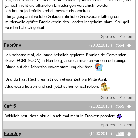
ja noch nicht die offiziellen Einladungen verschickt worden.
Ich komm jedenfalls vorbei, besser als arbeiten.
Bin ja gespannt welche Galacon ähnliche Großveranstaltung der
mittlerweile größte Bronieverein des Landes insgeheim plant. Soll geil
werden hab ich gehört.
Spoilers
Zitieren
Fabr0ny
(20.02.2016 )
#564
Ich schätze mal, die lange heimlich geplante Bronies.de Convention
(kurz: FORENCON) in Nürnberg, aber da müssen wir eh noch einige
Dinge auf der Jahreshauptversammlung abklären.
Und du hast Recht, es ist noch etwas Zeit bis Mitte April.
Also wozu hetzen und sich jetzt schon einschreiben.
Spoilers
Zitieren
C#*~5
(21.02.2016 )
#565
Wirklich nett, dass aktuell auch mal mehr in Franken passiert.
Spoilers
Zitieren
Fabr0ny
(11.03.2016 )
#566