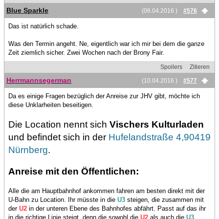
Blue Sparkle
(06.04.2016 )
#576
Das ist natürlich schade.
Was den Termin angeht. Ne, eigentlich war ich mir bei dem die ganze
Zeit ziemlich sicher. Zwei Wochen nach der Brony Fair.
Spoilers
Zitieren
Herrmannsegerman
(10.04.2016 )
#577
Da es einige Fragen bezüglich der Anreise zur JHV gibt, möchte ich
diese Unklarheiten beseitigen.
Die Location nennt sich
Vischers Kulturladen
und befindet sich in der
Hufelandstraße 4,90419
Nürnberg
.
Anreise mit den Öffentlichen:
Alle die am Hauptbahnhof ankommen fahren am besten direkt mit der
U-Bahn zu Location. Ihr müsste in die
U3
steigen, die zusammen mit
der
U2
in der unteren Ebene des Bahnhofes abfährt. Passt auf das ihr
in die richtige Linie steigt, denn die sowohl die
U2
als auch die
U3