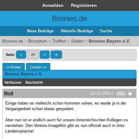
Anmelden
Registrieren
Bronies.de
Neue Beiträge
Aktuelle Beiträge
Suche
Bronies.de
>
Bronytum
>
Treffen
>
Süden
>
Bronies Bayern e.V.
Seite:
«
29
»
▼
<< Erster
Letzter >>
Bronies Bayern e.V.
Verfasser
Nachricht
Nic0
(28.01.2016 )
#561
Einige haben es vielleicht schon kommen sehen, es wurde ja in der
Vergangenheit schon etwas gespoilert...
Aber nun ist er endlich auch für unsere österreichischen Kollegen zu
verstehen: Den Vereins-Imagefilm gibt es nun offiziell auch in ihrer
Landessprache!