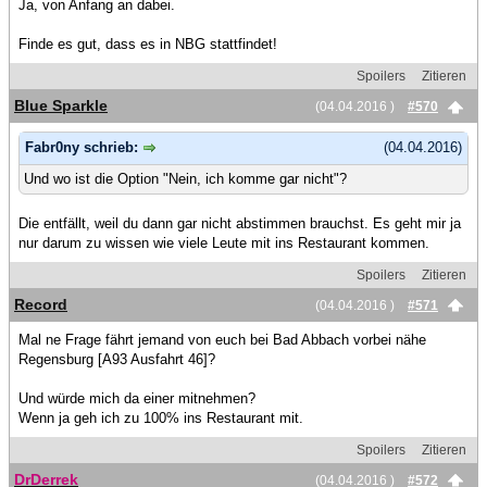
Ja, von Anfang an dabei.
Finde es gut, dass es in NBG stattfindet!
Spoilers
Zitieren
Blue Sparkle
(04.04.2016 )
#570
Fabr0ny schrieb:
(04.04.2016)
Und wo ist die Option "Nein, ich komme gar nicht"?
Die entfällt, weil du dann gar nicht abstimmen brauchst. Es geht mir ja
nur darum zu wissen wie viele Leute mit ins Restaurant kommen.
Spoilers
Zitieren
Record
(04.04.2016 )
#571
Mal ne Frage fährt jemand von euch bei Bad Abbach vorbei nähe
Regensburg [A93 Ausfahrt 46]?
Und würde mich da einer mitnehmen?
Wenn ja geh ich zu 100% ins Restaurant mit.
Spoilers
Zitieren
DrDerrek
(04.04.2016 )
#572