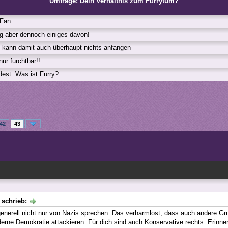
Umfrage: Dein Verhältnis zum Furrytum?
-Fan
ag aber dennoch einiges davon!
d kann damit auch überhaupt nichts anfangen
ur furchtbar!!
est. Was ist Furry?
42
43
schrieb:
enerell nicht nur von Nazis sprechen. Das verharmlost, dass auch andere Gr
erne Demokratie attackieren. Für dich sind auch Konservative rechts. Erinne