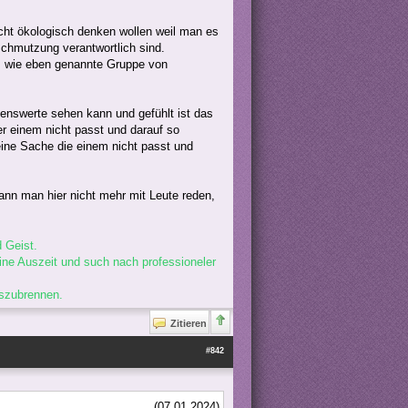
icht ökologisch denken wollen weil man es
schmutzung verantwortlich sind.
em wie eben genannte Gruppe von
enswerte sehen kann und gefühlt ist das
er einem nicht passt und darauf so
ine Sache die einem nicht passt und
kann man hier nicht mehr mit Leute reden,
 Geist.
ne Auszeit und such nach professioneler
uszubrennen.
Zitieren
#842
(07.01.2024)