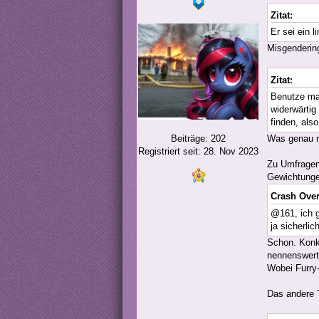
Zitat:
Er sei ein 
Misgendering
Zitat:
Benutze mal
widerwärtig
finden, als
Beiträge: 202
Was genau me
Registriert seit: 28. Nov 2023
Zu Umfragen 
Gewichtunge
Crash Over
@161, ich g
ja sicherli
Schon. Konkr
nennenswerte
Wobei Furry-
Das andere 