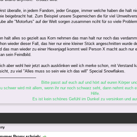
wirst überalle, in jedem Fandom, jeder Gruppe, immer welche haben die halt n
nie beigebracht hat. Zum Beispiel unsere Superreichen die für viel Umweltver
aube alle "Motorfurs" auf der Welt sorgen zusammen nciht für so viele Probl
n halt alles so gezielt aus Korn nehmen das man halt nur noch das verdamm
hon wieder dieser Fall, das hier nur eine kleiner Stück angeschnitten wurde d
ird das man wieder zu einer Hexenjagd kommt weil Person X macht auch nur e
n sein Feindbild.
ch aber wohl heir jetzt auch ausklinken weil ich merke schon, mit Verstand 
sicht, zu viel "Alles muss so sein wie ich das will" Special Snowflakes.
Bitte passt auf euch auf und hört auf euren Körper und
 schwer wird mit allem, wenn ihr nur noch schwarz seht, dann nehmt euch ei
Hilfe.
Es ist kein schönes Gefühl im Dunkel zu versinken und a
rry
nymer Brony schrieb: