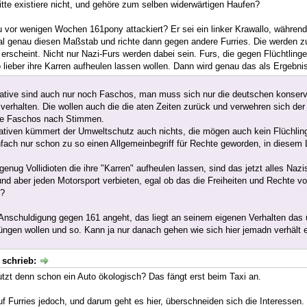
itte existiere nicht, und gehöre zum selben widerwärtigen Haufen?
 vor wenigen Wochen 161pony attackiert? Er sei ein linker Krawallo, während
l genau diesen Maßstab und richte dann gegen andere Furries. Die werden zu
 erscheint. Nicht nur Nazi-Furs werden dabei sein. Furs, die gegen Flüchtlin
o lieber ihre Karren aufheulen lassen wollen. Dann wird genau das als Ergebni
ative sind auch nur noch Faschos, man muss sich nur die deutschen konser
h verhalten. Die wollen auch die die aten Zeiten zurück und verwehren sich d
le Faschos nach Stimmen.
ativen kümmert der Umweltschutz auch nichts, die mögen auch kein Flüchlin
infach nur schon zu so einen Allgemeinbegriff für Rechte geworden, in diesem
genug Vollidioten die ihre "Karren" aufheulen lassen, sind das jetzt alles Nazis
nd aber jeden Motorsport verbieten, egal ob das die Freiheiten und Rechte vo
n?
nschuldigung gegen 161 angeht, das liegt an seinem eigenen Verhalten das üb
ngen wollen und so. Kann ja nur danach gehen wie sich hier jemadn verhält e
schrieb:
tzt denn schon ein Auto ökologisch? Das fängt erst beim Taxi an.
f Furries jedoch, und darum geht es hier, überschneiden sich die Interessen