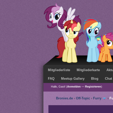
Mitgliederliste
Mitgliederkarte
Aktu
FAQ
Meetup Gallery
Blog
Chat
Hallo, Gast! (
Anmelden
—
Registrieren
)
Bronies.de
›
Off-Topic
›
Furry
›
Fu