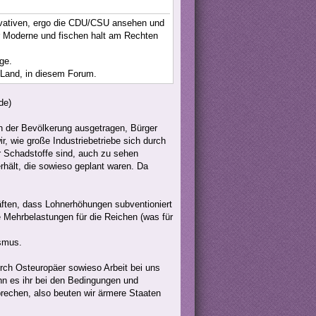
rvativen, ergo die CDU/CSU ansehen und
er Moderne und fischen halt am Rechten
ge.
m Land, in diesem Forum.
de)
n der Bevölkerung ausgetragen, Bürger
ir, wie große Industriebetriebe sich durch
er Schadstoffe sind, auch zu sehen
rhält, die sowieso geplant waren. Da
ften, dass Lohnerhöhungen subventioniert
e Mehrbelastungen für die Reichen (was für
ismus.
rch Osteuropäer sowieso Arbeit bei uns
ann es ihr bei den Bedingungen und
chen, also beuten wir ärmere Staaten