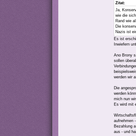
Zitat:
Ja, Konser
wie die sic
Rand wie a
Die konserv
Nazis ist e
Es ist ersch
Inwiefern un
Ano Brony s
sollen übera
Verbindungen
beispielswei
werden wir a
Die angespr
werden könnt
mich nun wir
Es wird mit 
Wirtschaftsf
aufnehmen - 
Bezahlung a
aus - und h