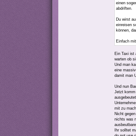
einen soge
abdriften.
Du wirst a
einreisen 
können, dam
Einfach mi
Ein Taxi is
warten ob si
Und man kan
eine massiv
damit man U
Und nun Ba
Jetzt komm 
ausgebeutet
Unternehmen
mit zu mach
Nicht gegen
nichts was m
ausbeutbare 
Ihr solltet
do not use o