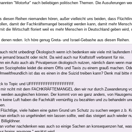
nannten "Motorfur" nach beliebigen politischen Themen. Die Ausuferungen wer
us diesen Reihen niemanden hören, außer vielleicht uns beiden, dass Flüchtl
sollen, damit der Fachkräftemangel beseitigt werden kann, damit mehr Mensc
it die Wirtschaft floriert weil es mehr Menschen in Deutschland geben wird, 
t denen reden. Ich höre genug Greta- und Israel-Gebashe aus diesen Reihen.
t auch nicht unbedingt Ökologisch wenn ich bedenken wie viele mit laufende
e jemand braucht oder nicht. Da wird auch nur Kraftstoff verbrannt für nix.
n ein Auto auch als Privatperson ökologisch nutzen, nämlich dann wenn man 
en Soziophobie leidet die einem Öffis und Taxis zu einem grauß machen. Od
mweltfreundlich ist das es einen in dne Suizid treiben kann? Denk mal bitte 
ck to Topic und UFFFFFFFFFFFFFFFFFFF.
mir nciht mit dem FACHKRÄFTEMANGEL den wir nur durch Zuwanderung von Bi
 werden ausgleichen können. Der kommt von wo ganz anders, von Hausgemac
 keine Luft haben die Fachrkäft vernünftig zu bezahlen und zu behandeln un
en.
 Flüchtlige, viele haben eine guten Grund um Schutz zu suchen wegen z.b. Kri
an einfach so ungehindert rein lassen sollte, weil das steigert auch wieder n
Billiglöhner.
 man vorher nachdenken was auch so einige Sachen an konsequenzen hat, was 
ur brains anymore." ersätzt wird.