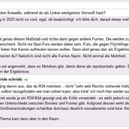
linker Krawallo, während du als Linker wenigstens Vernunft hast?
 in 2023 nicht so cool, egal, ob beabsichtigt. Ich bitte dich, darauf etwas me
 genau diesen Maßstab und richte dann gegen andere Furries. Die werden zu
 erscheint. Nicht nur Nazi-Furs werden dabei sein. Furs, die gegen Flüchtlin
o lieber ihre Karren aufheulen lassen wollen. Dann wird genau das als Ergebni
inst du? Natürlich sind nicht alle Furries Nazis. Nicht einmal die Mehrheit.
sei angemerkt, dass es Metriken gibt, damit diese als repräsentativ gelten. B
n der Ergebnisse.
ride schrieb:
ing davon aus, das du R34 meintest... nicht "sehr weit Rechts stehende Indivi
ch selbst rausgefunden wie man sehen kann. also klink' ich mich hier wieder au
et wurde ja ein R34-Bild gezeigt und als Kritik verwendet - es wirkt jedoch so
n Unterschiede zwischen Bronies und Furries gibt. Aufgrund dessen wirkt die
Großveranstaltungen scheinbar durchaus deutlich sexualisierter sind bzw. R
Thema kam dann aber in den Raum.