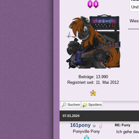
Und 
Wies
Beiträge: 13.990
Registriert seit: 11. Mai 2012
Suchen
Spoilers
07.01.2024
161pony
RE: Furry
Ponyville Pony
Ich gehe da