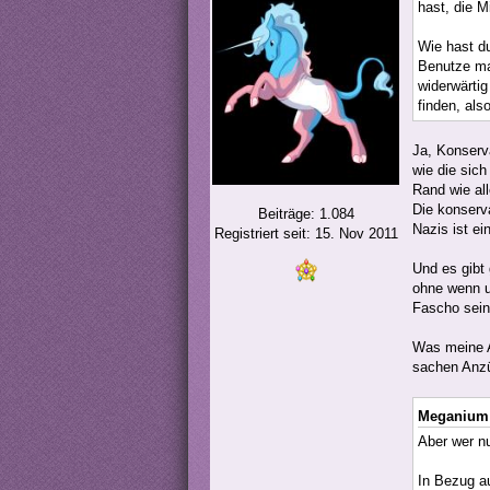
hast, die M
Wie hast du
Benutze ma
widerwärtig
finden, als
Ja, Konserv
wie die sic
Rand wie al
Die konserv
Beiträge: 1.084
Nazis ist e
Registriert seit: 15. Nov 2011
Und es gibt 
ohne wenn u
Fascho sei
Was meine A
sachen Anzü
Meganium 
Aber wer nu
In Bezug au