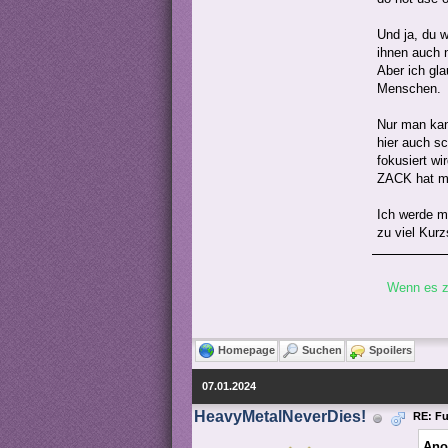
Und ja, du 
ihnen auch 
Aber ich gl
Menschen.
Nur man kan
hier auch sc
fokusiert w
ZACK hat ma
Ich werde mi
zu viel Kurz
Wenn es zu
Homepage
Suchen
Spoilers
07.01.2024
HeavyMetalNeverDies!
RE: Fu
Ano