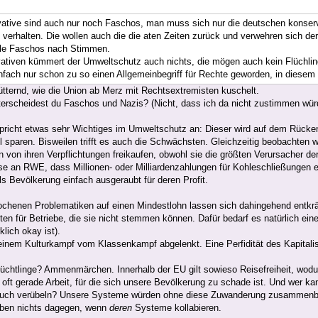
vative sind auch nur noch Faschos, man muss sich nur die deutschen konse
h verhalten. Die wollen auch die die aten Zeiten zurück und verwehren sich d
lle Faschos nach Stimmen.
ativen kümmert der Umweltschutz auch nichts, die mögen auch kein Flüchlin
infach nur schon zu so einen Allgemeinbegriff für Rechte geworden, in diese
ütternd, wie die Union ab Merz mit Rechtsextremisten kuschelt.
terscheidest du Faschos und Nazis? (Nicht, dass ich da nicht zustimmen wür
pricht etwas sehr Wichtiges im Umweltschutz an: Dieser wird auf dem Rücke
ll sparen. Bisweilen trifft es auch die Schwächsten. Gleichzeitig beobachten w
 von ihren Verpflichtungen freikaufen, obwohl sie die größten Verursacher d
se an RWE, dass Millionen- oder Milliardenzahlungen für Kohleschließungen e
ls Bevölkerung einfach ausgeraubt für deren Profit.
ochenen Problematiken auf einen Mindestlohn lassen sich dahingehend entkrä
en für Betriebe, die sie nicht stemmen können. Dafür bedarf es natürlich ein
klich okay ist).
einem Kulturkampf vom Klassenkampf abgelenkt. Eine Perfidität des Kapital
lüchtlinge? Ammenmärchen. Innerhalb der EU gilt sowieso Reisefreiheit, wodu
oft gerade Arbeit, für die sich unsere Bevölkerung zu schade ist. Und wer k
uch verübeln? Unsere Systeme würden ohne diese Zuwanderung zusammenbre
aben nichts dagegen, wenn
deren
Systeme kollabieren.