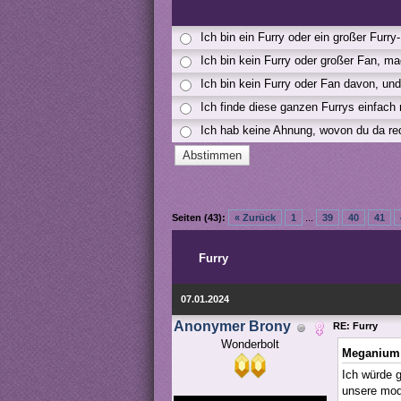
Ich bin ein Furry oder ein großer Furry
Ich bin kein Furry oder großer Fan, m
Ich bin kein Furry oder Fan davon, un
Ich finde diese ganzen Furrys einfach n
Ich hab keine Ahnung, wovon du da red
Seiten (43):
« Zurück
1
...
39
40
41
Furry
07.01.2024
Anonymer Brony
RE: Furry
Wonderbolt
Meganium 
Ich würde g
unsere mod