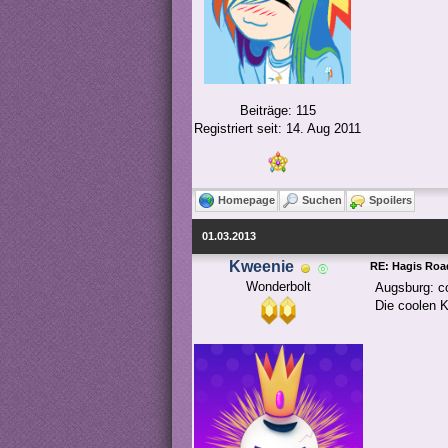
Beiträge: 115
Registriert seit: 14. Aug 2011
Homepage
Suchen
Spoilers
01.03.2013
Kweenie
RE: Hagis Road
Wonderbolt
Augsburg: c
Die coolen