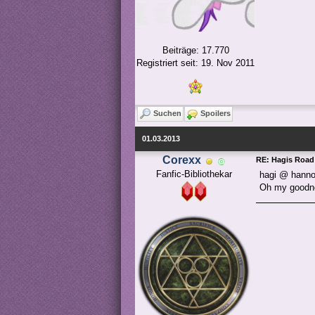
Beiträge: 17.770
Registriert seit: 19. Nov 2011
Suchen
Spoilers
01.03.2013
Corexx
RE: Hagis Road 
Fanfic-Bibliothekar
hagi @ hanno
Oh my goodne