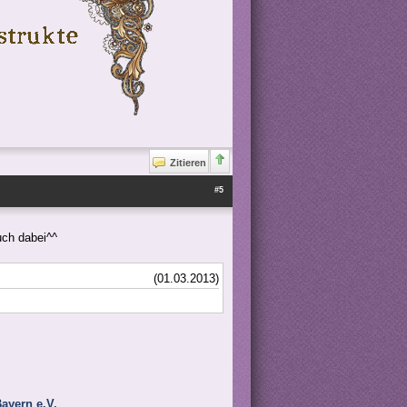
Zitieren
#5
uch dabei^^
(01.03.2013)
ayern e.V.