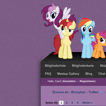
Mitgliederliste
Mitgliederkarte
Aktu
FAQ
Meetup Gallery
Blog
Chat
Hallo, Gast! (
Anmelden
—
Registrieren
)
Bronies.de
›
Bronytum
›
Treffen
›
Seiten (4):
1
2
3
4
Weiter »