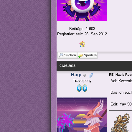
Beiträge: 1.603
Registriert seit: 26. Sep 2012
Suchen
Spoilers
01.03.2013
Hagi
RE: Hagis Road
Travelpony
Ach Kweeni
Das ich euch
Edit: Yay 50