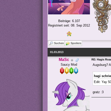
Beiträge: 6.107
Registriert seit: 08. Sep 2012
Suchen
Spoilers
01.03.2013
MaSc
RE: Hagis Road
Saucy Mod
Augsburg? A
hagi schri
Edit: Yay 50
gratz :3