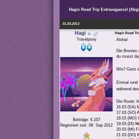
Hagis Road Trip Extravaganza! [Abg
01.03.2013
Hagi
Hagis Road Tr
Travelpony
Aloha!
Die Bronies 
du musst das
Wie? Ganz e
Einmal rund 
während des 
Die Route:
h
16.03 (SA) 
17.03 (SO) 
18.03 (MO) S
Beiträge: 6.107
19.03 (DI)
N
Registriert seit: 08. Sep 2012
20.03 (MI) F
21.03 (DO) 