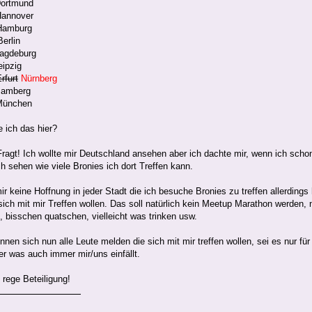
Dortmund
Hannover
Hamburg
erlin
Magdeburg
eipzig
rfurt
Nürnberg
Bamberg
München
 ich das hier?
Fragt! Ich wollte mir Deutschland ansehen aber ich dachte mir, wenn ich sch
h sehen wie viele Bronies ich dort Treffen kann.
r keine Hoffnung in jeder Stadt die ich besuche Bronies zu treffen allerdings 
sich mit mir Treffen wollen. Das soll natürlich kein Meetup Marathon werden, n
n, bisschen quatschen, vielleicht was trinken usw.
önnen sich nun alle Leute melden die sich mit mir treffen wollen, sei es nur für
r was auch immer mir/uns einfällt.
 rege Beteiligung!