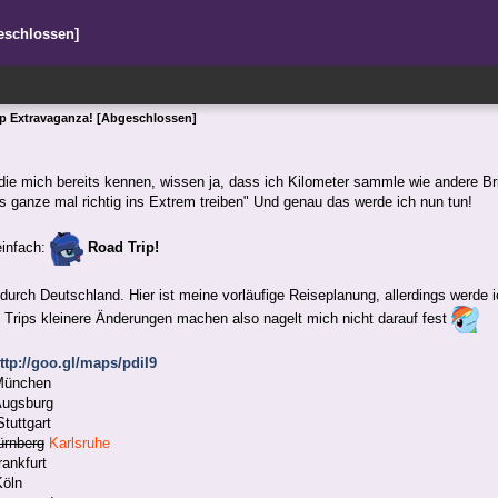
eschlossen]
ip Extravaganza! [Abgeschlossen]
die mich bereits kennen, wissen ja, dass ich Kilometer sammle wie andere Br
 ganze mal richtig ins Extrem treiben" Und genau das werde ich nun tun!
infach:
Road Trip!
durch Deutschland. Hier ist meine vorläufige Reiseplanung, allerdings werde 
Trips kleinere Änderungen machen also nagelt mich nicht darauf fest
ttp://goo.gl/maps/pdiI9
München
Augsburg
tuttgart
ürnberg
Karlsruhe
rankfurt
Köln