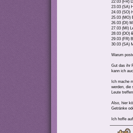
22.03 (FR) 
23.03 (SA) 
24.03 (SO) 
25.03 (MO) B
26.03 (DI) 
27.03 (MI) L
28.03 (DO)
E
29.03 (FR) 
30.03 (SA) 
Warum poste
Gut das ihr 
kann ich auc
Ich mache mi
werden, die 
Leute treffe
Also, hier k
Getränke ode
Ich hoffe auf