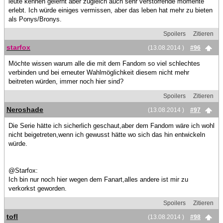
leute kennen gelernt aber zugleich auch sehr verstörrende momente
erlebt. Ich würde einiges vermissen, aber das leben hat mehr zu bieten
als Ponys/Bronys.
Spoilers
Zitieren
starfox
(13.08.2014 )
#96
Möchte wissen warum alle die mit dem Fandom so viel schlechtes
verbinden und bei erneuter Wahlmöglichkeit diesem nicht mehr
beitreten würden, immer noch hier sind?
Spoilers
Zitieren
Neroshade
(13.08.2014 )
#97
Die Serie hätte ich sicherlich geschaut,aber dem Fandom wäre ich wohl
nicht beigetreten,wenn ich gewusst hätte wo sich das hin entwickeln
würde.
@Starfox:
Ich bin nur noch hier wegen dem Fanart,alles andere ist mir zu
verkorkst geworden.
Spoilers
Zitieren
tofl
(13.08.2014 )
#98