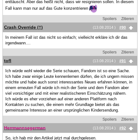
enttäuscht. Aber das heißt nicht, dass wir resignieren sollen. In diesem
Fall kann man nur auf das Gute konzentrieren
Spoilers
Zitieren
Crash Override (†)
(13.08.2014 )
#90
In meinem Fall ist das nicht so einfach; vielleicht erkläre ich dir das
irgendwann....
Spoilers
Zitieren
tofl
(13.08.2014 )
#91
Ich würde wohl wieder die Serie schauen, Fandom ist so eine Sache.
Ich habe zwar einige Leute kennenlernen dürfen, die ich ungern missen
möchte und habe auch sonst interessantes Neues erfahren können, in
einem erneuten Fall würde ich mich der Serie und dem Fandom aber
viel vorsichtiger und mit einer realistischeren Einschätzung nähern.
Ich würde es eher vorziehen auf einer anderen Plattform nach
Kontakten zu suchen, die einem mehr Grundlage bietet als das
gemeinsame Interesse an einer ursprünglichen Kindersendung.
Spoilers
Zitieren
Herrmannsegerman
(13.08.2014 )
#92
So, ich hab mir den Artikel jetzt mal durchgelesen.