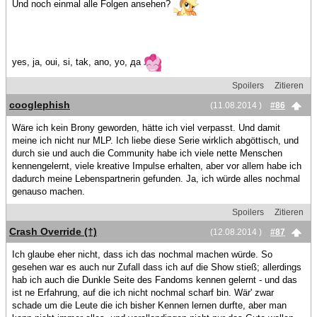
Und noch einmal alle Folgen ansehen?
yes, ja, oui, si, tak, ano, yo, да
Spoilers
Zitieren
cooglephish
(11.08.2014 )
#86
Wäre ich kein Brony geworden, hätte ich viel verpasst. Und damit
meine ich nicht nur MLP. Ich liebe diese Serie wirklich abgöttisch, und
durch sie und auch die Community habe ich viele nette Menschen
kennengelernt, viele kreative Impulse erhalten, aber vor allem habe ich
dadurch meine Lebenspartnerin gefunden. Ja, ich würde alles nochmal
genauso machen.
Spoilers
Zitieren
Crash Override (†)
(12.08.2014 )
#87
Ich glaube eher nicht, dass ich das nochmal machen würde. So
gesehen war es auch nur Zufall dass ich auf die Show stieß; allerdings
hab ich auch die Dunkle Seite des Fandoms kennen gelernt - und das
ist ne Erfahrung, auf die ich nicht nochmal scharf bin. Wär' zwar
schade um die Leute die ich bisher Kennen lernen durfte, aber man