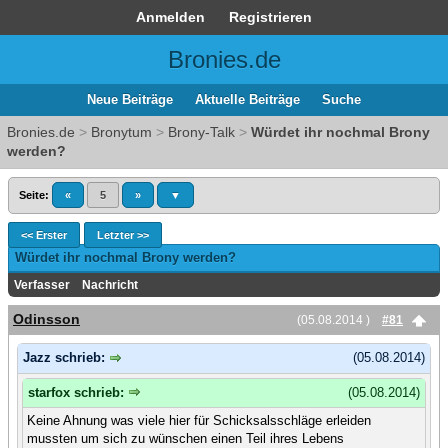
Anmelden
Registrieren
Bronies.de
Neue Beiträge
Aktuelle Beiträge
Suche
Bronies.de
>
Bronytum
>
Brony-Talk
>
Würdet ihr nochmal Brony
werden?
Seite:
«
5
»
▼
<< Erster
Letzter >>
Würdet ihr nochmal Brony werden?
Verfasser
Nachricht
Odinsson
(05.08.2014 )
#81
Jazz schrieb:
(05.08.2014)
starfox schrieb:
(05.08.2014)
Keine Ahnung was viele hier für Schicksalsschläge erleiden
mussten um sich zu wünschen einen Teil ihres Lebens