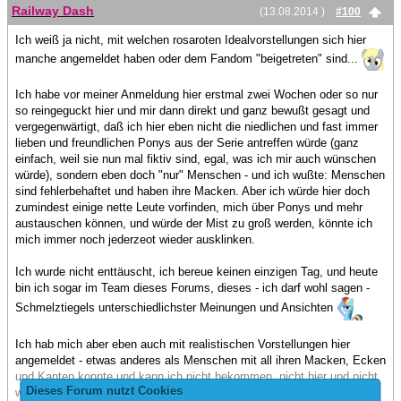
Railway Dash
(13.08.2014 )
#100
Ich weiß ja nicht, mit welchen rosaroten Idealvorstellungen sich hier
manche angemeldet haben oder dem Fandom "beigetreten" sind...
Ich habe vor meiner Anmeldung hier erstmal zwei Wochen oder so nur
so reingeguckt hier und mir dann direkt und ganz bewußt gesagt und
vergegenwärtigt, daß ich hier eben nicht die niedlichen und fast immer
lieben und freundlichen Ponys aus der Serie antreffen würde (ganz
einfach, weil sie nun mal fiktiv sind, egal, was ich mir auch wünschen
würde), sondern eben doch "nur" Menschen - und ich wußte: Menschen
sind fehlerbehaftet und haben ihre Macken. Aber ich würde hier doch
zumindest einige nette Leute vorfinden, mich über Ponys und mehr
austauschen können, und würde der Mist zu groß werden, könnte ich
mich immer noch jederzeot wieder ausklinken.
Ich wurde nicht enttäuscht, ich bereue keinen einzigen Tag, und heute
bin ich sogar im Team dieses Forums, dieses - ich darf wohl sagen -
Schmelztiegels unterschiedlichster Meinungen und Ansichten
Ich hab mich aber eben auch mit realistischen Vorstellungen hier
angemeldet - etwas anderes als Menschen mit all ihren Macken, Ecken
und Kanten konnte und kann ich nicht bekommen, nicht hier und nicht
Dieses Forum nutzt Cookies
woanders. Denn dessen muß man sich gewärtig sein: solange, bis wir