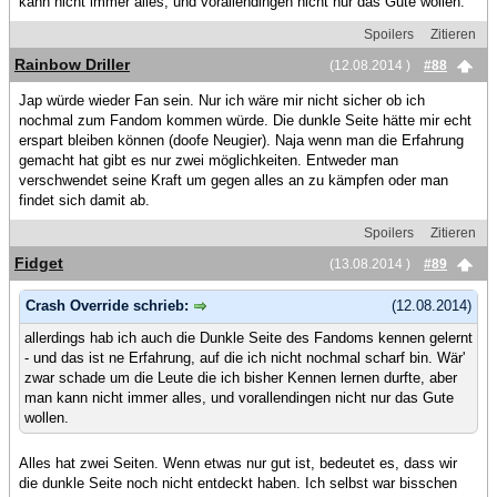
kann nicht immer alles, und vorallendingen nicht nur das Gute wollen.
Spoilers
Zitieren
Rainbow Driller
(12.08.2014 )
#88
Jap würde wieder Fan sein. Nur ich wäre mir nicht sicher ob ich
nochmal zum Fandom kommen würde. Die dunkle Seite hätte mir echt
erspart bleiben können (doofe Neugier). Naja wenn man die Erfahrung
gemacht hat gibt es nur zwei möglichkeiten. Entweder man
verschwendet seine Kraft um gegen alles an zu kämpfen oder man
findet sich damit ab.
Spoilers
Zitieren
Fidget
(13.08.2014 )
#89
Crash Override schrieb:
(12.08.2014)
allerdings hab ich auch die Dunkle Seite des Fandoms kennen gelernt
- und das ist ne Erfahrung, auf die ich nicht nochmal scharf bin. Wär'
zwar schade um die Leute die ich bisher Kennen lernen durfte, aber
man kann nicht immer alles, und vorallendingen nicht nur das Gute
wollen.
Alles hat zwei Seiten. Wenn etwas nur gut ist, bedeutet es, dass wir
die dunkle Seite noch nicht entdeckt haben. Ich selbst war bisschen