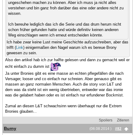
ungeschehen machen zu können. Aber ich muss ja nicht alles
verstehen und bin ganz froh darüber das eine oder andere nicht zu
wissen.
Ich bereuhe lediglich das ich die Serie und das drum herum nicht
schon früher gefunden hatte und würde definitiv keinen anderen
Weg einschlagen wenn ich erneut entscheiden könnte.
Ich habe zwar keine Lust meine Geschichte aufzuschreiben, aber das
trifft (
Link
) einigermaßen den Nagel warum ich es bereue Brony
gewesen zu sein.
Also den artikel hab ich zur halfte gelesen und dann zu gemacht weil er
echt einfach zu dumm ist
Ja unter Bronies gibt es eine masse an echten pflegefällen die nach
Versager, looser und co einfach nur schreien. Aber genauso gibt es
massen an ganz normalen Menschen. Auch die story von L&T und
dem was da steht ist ein wenig übertrieben, entweder war das ironie
was die gelabert haben oder es ist einfach nur erfundener Bockmist.
Zumal an diesen L&T schwachsinn wenn überhaupt nur die Extrem
Bronies glauben...
Spoilers
Zitieren
Burny
(06.08.2014 )
#82