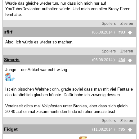
Würde das gleiche wieder tun, nur dass ich mich nur auf
YouTube/Deviantart aufhalten würde. Und mich von allen Brony Foren
fernhalte.
Spoilers
Zitieren
sfirfi
(06.08.2014 )
#83
Also, ich würde es wieder so machen.
Spoilers
Zitieren
Simaris
(06.08.2014 )
#84
Junge... der Artikel war echt witzig.
Ist ein bisschen Wahrheit drin, grade soviel dass man mit viel Fantasie
das tatsächlich glauben könnte. Dafür habe ich zuwenig dessen.
Vereinzelt gibts mal Vollpfosten unter Bronies, aber dass sich gleich
30-40 auf einmal zusammenfinden finde ich eher unrealistisch.
Spoilers
Zitieren
Fidget
(11.08.2014 )
#85