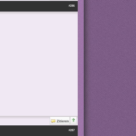
#286
Zitieren
#287