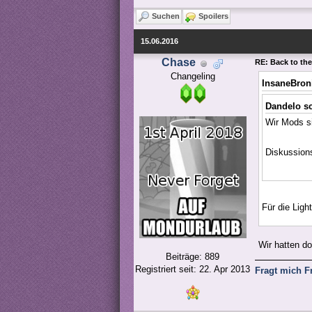
Suchen
Spoilers
15.06.2016
Chase
RE: Back to the
Changeling
InsaneBron
Dandelo s
Wir Mods s
Diskussion
Für die Ligh
Wir hatten d
Beiträge: 889
Registriert seit: 22. Apr 2013
Fragt mich F