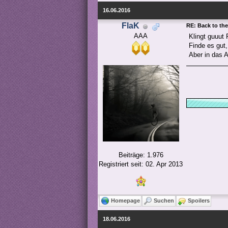
16.06.2016
FlaK
RE: Back to the
AAA
Klingt guuut
Finde es gut
Aber in das 
KlicK: 
Beiträge: 1.976
Registriert seit: 02. Apr 2013
Homepage
Suchen
Spoilers
18.06.2016