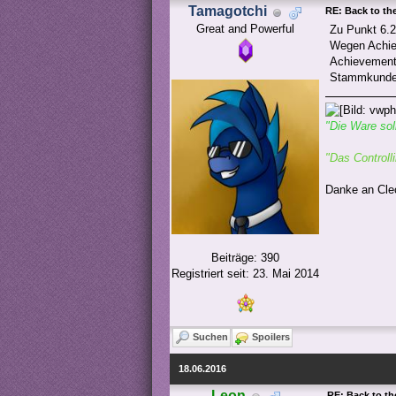
Tamagotchi
RE: Back to the
Great and Powerful
Zu Punkt 6.2
Wegen Achiev
Achievement 
Stammkunde/g
"Die Ware sol
"Das Controll
Danke an Cleo
Beiträge: 390
Registriert seit: 23. Mai 2014
Suchen
Spoilers
18.06.2016
Leon
RE: Back to th