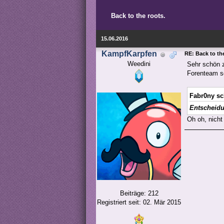
Back to the roots.
15.06.2016
KampfKarpfen
RE: Back to th
Weedini
Sehr schön z
Forenteam sc
Fabr0ny sc
Entscheidu
Oh oh, nicht
Beiträge: 212
Registriert seit: 02. Mär 2015