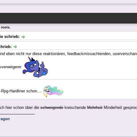
 roots.
ie schrieb:
chrieb:
ind eben nicht nur diese reaktionären, feedbackmissachtenden, userverschan
sverweigerer
t-Rpg-Hardliner schon....
och hier schon über die
schweigende
kreischende
Mehrheit
Minderheit gespro
ragen