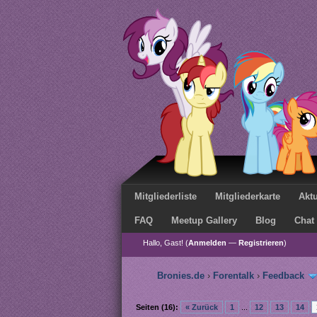
Mitgliederliste
Mitgliederkarte
Aktu
FAQ
Meetup Gallery
Blog
Chat
Hallo, Gast! (
Anmelden
—
Registrieren
)
Bronies.de
›
Forentalk
›
Feedback
Seiten (16):
« Zurück
1
...
12
13
14