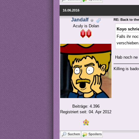
16.06.2016
Jandalf
RE: Back to the
Aculy is Dolan
Koyo schri
Falls ihr no
verschieben
Hab noch ne 
Killing is bad
Beiträge: 4.396
Registriert seit: 04. Apr 2012
Suchen
Spoilers