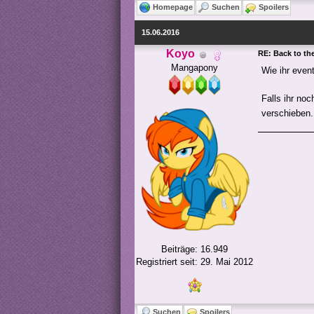
Homepage
Suchen
Spoilers
15.06.2016
Koyo
RE: Back to the
Mangapony
Wie ihr even
Falls ihr no
verschieben
Beiträge: 16.949
Registriert seit: 29. Mai 2012
Suchen
Spoilers