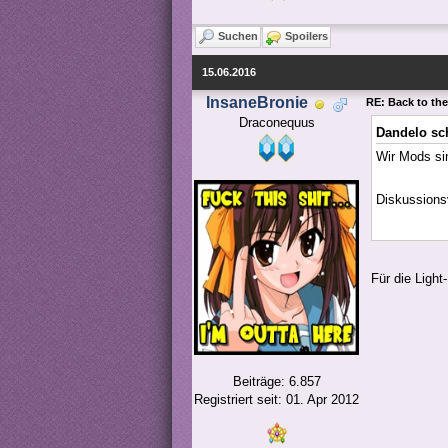
Suchen
Spoilers
15.06.2016
InsaneBronie
RE: Back to the
Draconequus
Dandelo sc
Wir Mods si
Diskussions
Für die Light
Beiträge: 6.857
Registriert seit: 01. Apr 2012