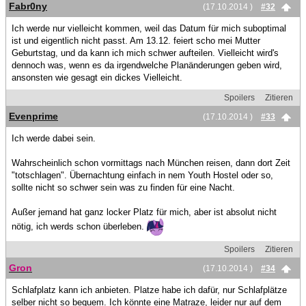
Fabr0ny
(17.10.2014 )
#32
Ich werde nur vielleicht kommen, weil das Datum für mich suboptimal
ist und eigentlich nicht passt. Am 13.12. feiert scho mei Mutter
Geburtstag, und da kann ich mich schwer aufteilen. Vielleicht wird's
dennoch was, wenn es da irgendwelche Planänderungen geben wird,
ansonsten wie gesagt ein dickes Vielleicht.
Spoilers
Zitieren
Evenprime
(17.10.2014 )
#33
Ich werde dabei sein.
Wahrscheinlich schon vormittags nach München reisen, dann dort Zeit
"totschlagen". Übernachtung einfach in nem Youth Hostel oder so,
sollte nicht so schwer sein was zu finden für eine Nacht.
Außer jemand hat ganz locker Platz für mich, aber ist absolut nicht
nötig, ich werds schon überleben.
Spoilers
Zitieren
Gron
(17.10.2014 )
#34
Schlafplatz kann ich anbieten. Platze habe ich dafür, nur Schlafplätze
selber nicht so bequem. Ich könnte eine Matraze, leider nur auf dem