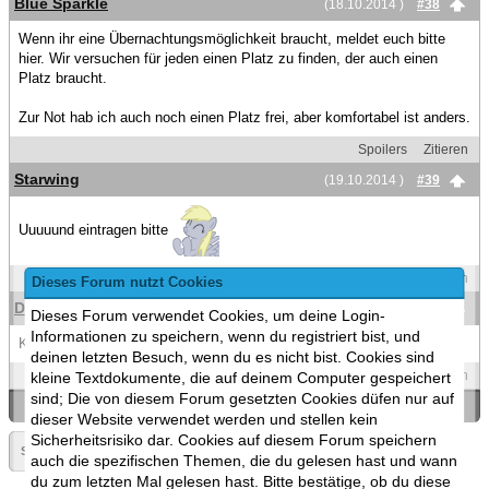
Blue Sparkle
(18.10.2014 )
#38
Wenn ihr eine Übernachtungsmöglichkeit braucht, meldet euch bitte
hier. Wir versuchen für jeden einen Platz zu finden, der auch einen
Platz braucht.
Zur Not hab ich auch noch einen Platz frei, aber komfortabel ist anders.
Spoilers
Zitieren
Starwing
(19.10.2014 )
#39
Uuuuund eintragen bitte
Spoilers
Zitieren
Dieses Forum nutzt Cookies
Dashlinux
(19.10.2014 )
#40
Dieses Forum verwendet Cookies, um deine Login-
Informationen zu speichern, wenn du registriert bist, und
Könnte man mich bitte auf die liste setzen.
deinen letzten Besuch, wenn du es nicht bist. Cookies sind
Spoilers
Zitieren
kleine Textdokumente, die auf deinem Computer gespeichert
sind; Die von diesem Forum gesetzten Cookies düfen nur auf
«
Ein Thema zurück
|
Ein Thema vor
»
dieser Website verwendet werden und stellen kein
Sicherheitsrisiko dar. Cookies auf diesem Forum speichern
Seite:
«
2
»
▼
auch die spezifischen Themen, die du gelesen hast und wann
du zum letzten Mal gelesen hast. Bitte bestätige, ob du diese