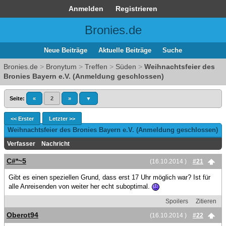
Anmelden
Registrieren
Bronies.de
Neue Beiträge
Aktuelle Beiträge
Suche
Bronies.de
>
Bronytum
>
Treffen
>
Süden
>
Weihnachtsfeier des
Bronies Bayern e.V. (Anmeldung geschlossen)
Seite:
«
2
»
▼
<< Erster
Letzter >>
Weihnachtsfeier des Bronies Bayern e.V. (Anmeldung geschlossen)
Verfasser
Nachricht
C#*~5
(16.10.2014 )
#21
Gibt es einen speziellen Grund, dass erst 17 Uhr möglich war? Ist für
alle Anreisenden von weiter her echt suboptimal.
Spoilers
Zitieren
Oberot94
(16.10.2014 )
#22