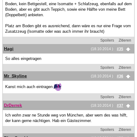
Boden, kein Bettgestell, eine Isomatte + Schlafzeug, ebenfalls auf dem
Boden, aber es gibt auch Teppich, sowie eine Hälfte von meine Bett
(Doppelbett) anbieten.
Platz am Boden gibt es ausreichend, dann wäre es nur eine Frage vom
Zusatzzeug (Isomatte oder was auch immer ihr braucht)
Spoilers
Zitieren
Hagi
(18.10.2014 )
#35
So alles eingetragen
Spoilers
Zitieren
Mr_Skyline
(18.10.2014 )
#36
Kanst mich auch eintragen
Spoilers
Zitieren
DrDerrek
(18.10.2014 )
#37
Ich wohn zwar ne Stunde weg von München, aber wem des was hilft,
der kann gerne nächtigen. Hab ein Gästezimmer.
Spoilers
Zitieren