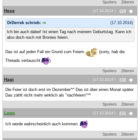
Spoilers
Zitieren
Hexe
(17.10.2014 )
#29
DrDerrek schrieb:
(17.10.2014)
Ich bin auch dabei! Ist einen Tag nach meinem Geburtstag. Kann ich
also doch noch mit Bronies feiern.
Das ist auf jeden Fall ein Grund zum Feiern
(sorry, hab die
Threads vertauscht
)
Spoilers
Zitieren
Hagi
(17.10.2014 )
#30
Die Feier ist doch erst im Dezember^^ Das ist über einen Monat später.
Das zählt nicht mehr wirklich als "nachfeiern"^^
Spoilers
Zitieren
Leon
(17.10.2014 )
#31
Ich werde wahrscheinlich auch kommen.
Spoilers
Zitieren