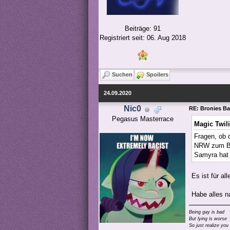
Beiträge: 91
Registriert seit: 06. Aug 2018
Suchen
Spoilers
24.09.2020
Nic0
RE: Bronies Bay
Pegasus Masterrace
Magic Twil
Fragen, ob 
NRW zum Be
Samyra hat 
Es ist für al
Habe alles n
Being gay is bad
But lying is worse
So just realize you