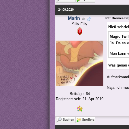
24.09.2020
Marin
RE: Bronies Bay
Silly Filly
Nic0 schrie
Magic Twil
Ja. Da es e
Man kann vie
Was genau wi
Aufmerksamkei
Naja, ich ma
Beiträge: 64
Registriert seit: 21. Apr 2019
Suchen
Spoilers