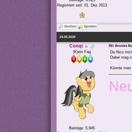
Registriert seit: 01. Dez 2013
Suchen
Spoilers
24.09.2020
Conqi
RE: Bronies Bay
(K)ein Fag
Da Nico mich
Dabei mag ic
Könnte man B
Neu
Beiträge: 5.945