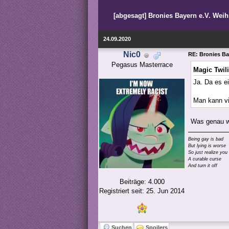
[abgesagt] Bronies Bayern e.V. Weihna
24.09.2020
Nic0
RE: Bronies Bay
Pegasus Masterrace
Magic Twil
Ja. Da es ei
Man kann vie
Was genau wil
Being gay is bad
But lying is worse
So just realize you
A curable curse
And turn it off
Beiträge: 4.000
Registriert seit: 25. Jun 2014
Suchen
Spoilers