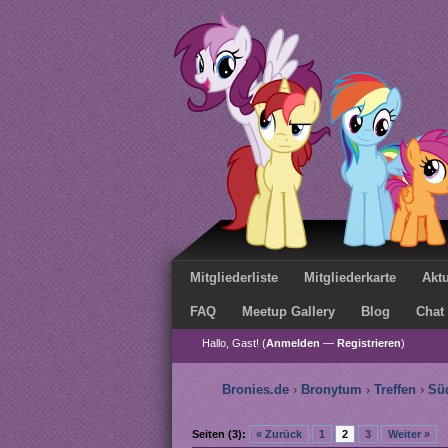
Mitgliederliste
Mitgliederkarte
Aktu
FAQ
Meetup Gallery
Blog
Chat
Hallo, Gast! (
Anmelden
—
Registrieren
)
Bronies.de
›
Bronytum
›
Treffen
›
Sü
Seiten (3):
« Zurück
1
2
3
Weiter »