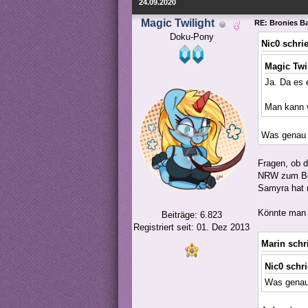
24.09.2020
Magic Twilight
RE: Bronies Bay
Doku-Pony
Nic0 schri
Magic Twi
Ja. Da es e
Man kann vi
Was genau w
Fragen, ob 
NRW zum Be
Samyra hat m
Könnte man m
Beiträge: 6.823
Registriert seit: 01. Dez 2013
Marin schr
Nic0 schr
Was genau w