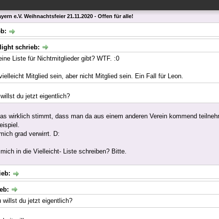
ern e.V. Weihnachtsfeier 21.11.2020 - Offen für alle!
eb:
light schrieb:
ine Liste für Nichtmitglieder gibt? WTF. :0
elleicht Mitglied sein, aber nicht Mitglied sein. Ein Fall für Leon.
illst du jetzt eigentlich?
das wirklich stimmt, dass man da aus einem anderen Verein kommend teilneh
ispiel.
ich grad verwirrt. D:
ich in die Vielleicht- Liste schreiben? Bitte.
ieb:
ieb:
illst du jetzt eigentlich?