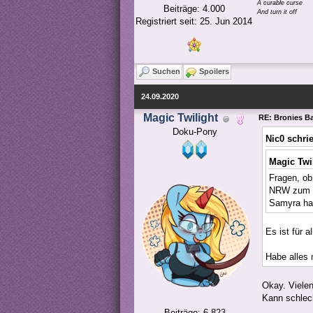
A curable curse
Beiträge: 4.000
And turn it off
Registriert seit: 25. Jun 2014
Suchen
Spoilers
24.09.2020
Magic Twilight
RE: Bronies Bay
Doku-Pony
Nic0 schri
Magic Twi
Fragen, ob
NRW zum B
Samyra hat
Es ist für 
Habe alles 
Okay. Vielen
Kann schlech
Beiträge: 6.823