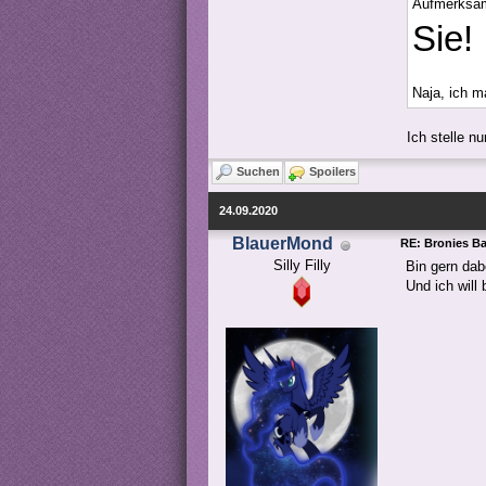
Aufmerksam
Sie!
Naja, ich m
Ich stelle n
Suchen
Spoilers
24.09.2020
BlauerMond
RE: Bronies Bay
Silly Filly
Bin gern dab
Und ich will 