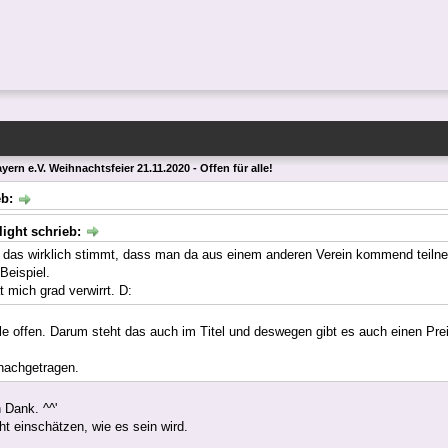
ern e.V. Weihnachtsfeier 21.11.2020 - Offen für alle!
eb:
light schrieb:
 das wirklich stimmt, dass man da aus einem anderen Verein kommend teiln
eispiel.
 mich grad verwirrt. D:
alle offen. Darum steht das auch im Titel und deswegen gibt es auch einen Preis
nachgetragen.
 Dank. ^^'
t einschätzen, wie es sein wird.