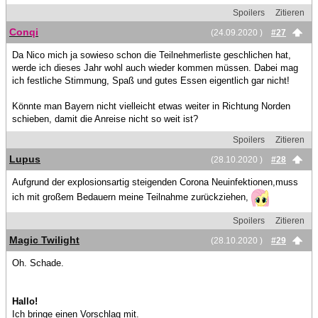
Spoilers
Zitieren
Conqi
(24.09.2020 )
#27
Da Nico mich ja sowieso schon die Teilnehmerliste geschlichen hat,
werde ich dieses Jahr wohl auch wieder kommen müssen. Dabei mag
ich festliche Stimmung, Spaß und gutes Essen eigentlich gar nicht!
Könnte man Bayern nicht vielleicht etwas weiter in Richtung Norden
schieben, damit die Anreise nicht so weit ist?
Spoilers
Zitieren
Lupus
(28.10.2020 )
#28
Aufgrund der explosionsartig steigenden Corona Neuinfektionen,muss
ich mit großem Bedauern meine Teilnahme zurückziehen,
Spoilers
Zitieren
Magic Twilight
(28.10.2020 )
#29
Oh. Schade.
Hallo!
Ich bringe einen Vorschlag mit.