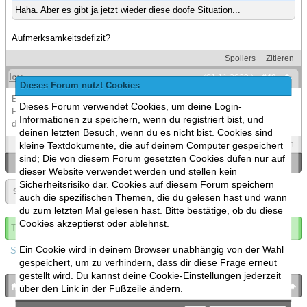
Haha. Aber es gibt ja jetzt wieder diese doofe Situation...
Aufmerksamkeitsdefizit?
Spoilers
Zitieren
Icy
(01.11.2020 )
#40
Dieses Forum nutzt Cookies
Einfach ignorieren. Wer weiß warum man so besessen von einer
Dieses Forum verwendet Cookies, um deine Login-
Forenaktion sein kann in der man selbst keine Aktien drin hat außer
Informationen zu speichern, wenn du registriert bist, und
das man teilnimmt.
deinen letzten Besuch, wenn du es nicht bist. Cookies sind
Spoilers
Zitieren
kleine Textdokumente, die auf deinem Computer gespeichert
sind; Die von diesem Forum gesetzten Cookies düfen nur auf
«
Ein Thema zurück
|
Ein Thema vor
»
dieser Website verwendet werden und stellen kein
Sicherheitsrisiko dar. Cookies auf diesem Forum speichern
Seite:
«
2
»
auch die spezifischen Themen, die du gelesen hast und wann
du zum letzten Mal gelesen hast. Bitte bestätige, ob du diese
Cookies akzeptierst oder ablehnst.
Thema abonnieren
Ein Cookie wird in deinem Browser unabhängig von der Wahl
Spoilers
gespeichert, um zu verhindern, dass dir diese Frage erneut
gestellt wird. Du kannst deine Cookie-Einstellungen jederzeit
bronies.de
nach oben
über den Link in der Fußzeile ändern.