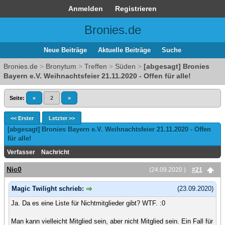
Anmelden
Registrieren
Bronies.de
Neue Beiträge
Aktuelle Beiträge
Suche
Bronies.de
>
Bronytum
>
Treffen
>
Süden
>
[abgesagt] Bronies
Bayern e.V. Weihnachtsfeier 21.11.2020 - Offen für alle!
Seite:
«
2
»
<< Erster
Letzter >>
[abgesagt] Bronies Bayern e.V. Weihnachtsfeier 21.11.2020 - Offen
für alle!
Verfasser
Nachricht
Nic0
(24.09.2020 )
#21
Magic Twilight schrieb:
(23.09.2020)
Ja. Da es eine Liste für Nichtmitglieder gibt? WTF. :0
Man kann vielleicht Mitglied sein, aber nicht Mitglied sein. Ein Fall für