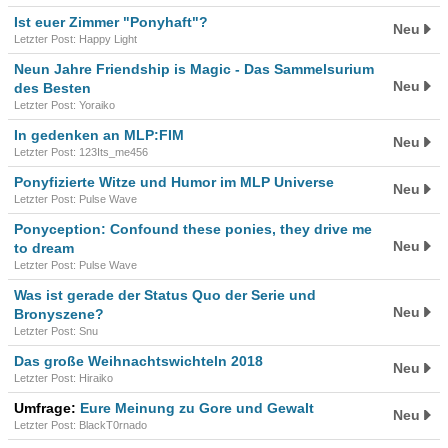
Ist euer Zimmer "Ponyhaft"?
Neu
Letzter Post: Happy Light
Neun Jahre Friendship is Magic - Das Sammelsurium
Neu
des Besten
Letzter Post: Yoraiko
In gedenken an MLP:FIM
Neu
Letzter Post: 123Its_me456
Ponyfizierte Witze und Humor im MLP Universe
Neu
Letzter Post: Pulse Wave
Ponyception: Confound these ponies, they drive me
Neu
to dream
Letzter Post: Pulse Wave
Was ist gerade der Status Quo der Serie und
Neu
Bronyszene?
Letzter Post: Snu
Das große Weihnachtswichteln 2018
Neu
Letzter Post: Hiraiko
Umfrage:
Eure Meinung zu Gore und Gewalt
Neu
Letzter Post: BlackT0rnado