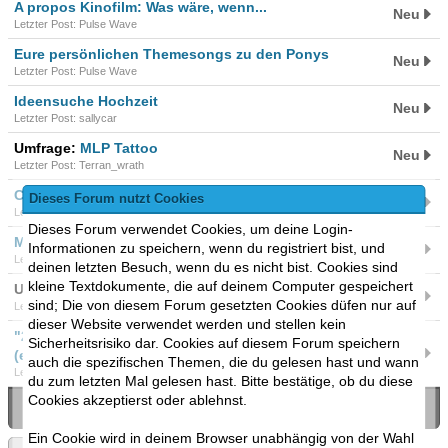
A propos Kinofilm: Was wäre, wenn...
Neu
Letzter Post: Pulse Wave
Eure persönlichen Themesongs zu den Ponys
Neu
Letzter Post: Pulse Wave
Ideensuche Hochzeit
Neu
Letzter Post: sallycar
Umfrage:
MLP Tattoo
Neu
Letzter Post: Terran_wrath
Curt Sibling & Gruntchovski
Dieses Forum nutzt Cookies
Neu
Letzter Post: Kasu
Dieses Forum verwendet Cookies, um deine Login-
My Little Pony im MAD-Magazine
Informationen zu speichern, wenn du registriert bist, und
Neu
Letzter Post: Magic Twilight
deinen letzten Besuch, wenn du es nicht bist. Cookies sind
kleine Textdokumente, die auf deinem Computer gespeichert
Umfrage:
In echt aussehen wie Ponies/EGs
Neu
sind; Die von diesem Forum gesetzten Cookies düfen nur auf
Letzter Post: Spectral Cupcake
dieser Website verwendet werden und stellen kein
"22 Minutes" Bericht über Brony Convention
Sicherheitsrisiko dar. Cookies auf diesem Forum speichern
Neu
(englisch)
auch die spezifischen Themen, die du gelesen hast und wann
Letzter Post: Magic Twilight
du zum letzten Mal gelesen hast. Bitte bestätige, ob du diese
Cookies akzeptierst oder ablehnst.
Search:
Ein Cookie wird in deinem Browser unabhängig von der Wahl