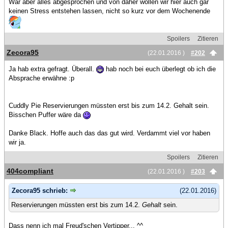
War aber alles abgesprochen und von daher wollen wir hier auch gar
keinen Stress entstehen lassen, nicht so kurz vor dem Wochenende
Spoilers
Zitieren
Zecora95
(22.01.2016 )
#202
Ja hab extra gefragt. Überall.
hab noch bei euch überlegt ob ich die
Absprache erwähne :p
Cuddly Pie Reservierungen müssten erst bis zum 14.2. Gehalt sein.
Bisschen Puffer wäre da
Danke Black. Hoffe auch das das gut wird. Verdammt viel vor haben
wir ja.
Spoilers
Zitieren
404compliant
(22.01.2016 )
#203
Zecora95 schrieb:
(22.01.2016)
Reservierungen müssten erst bis zum 14.2.
Gehalt
sein.
Dass nenn ich mal Freud'schen Vertipper... ^^