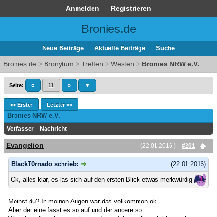
Anmelden
Registrieren
Bronies.de
Neue Beiträge
Aktuelle Beiträge
Suche
Bronies.de
>
Bronytum
>
Treffen
>
Westen
>
Bronies NRW e.V.
Seite:
«
11
»
▼
<< Erster
Letzter >>
Bronies NRW e.V.
Verfasser
Nachricht
Evangelion
(22.01.2016 )
#201
BlackT0rnado schrieb:
(22.01.2016)
Ok, alles klar, es las sich auf den ersten Blick etwas merkwürdig
Meinst du? In meinen Augen war das vollkommen ok.
Aber der eine fasst es so auf und der andere so.