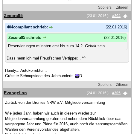
Spoilers
Zitieren
Zecora95
(23.01.2016 )
#204
404compliant schrieb:
(22.01.2016)
Zecora95 schrieb:
(22.01.2016)
Reservierungen müssten erst bis zum 14.2.
Gehalt
sein.
Dass nenn ich mal Freud'schen Vertipper... ^^
Handy... Autokorrektur...
Grösste Schnapsidee des Jahrhunderts
D
Spoilers
Zitieren
Evangelion
(24.01.2016 )
#205
Zurück von der Bronies NRW e.V. Mitgliederversammlung
Wie jedes Jahr, haben wir auch in diesem wieder zur
Mitgliederversammlung gerufen und neben dem Rückblick über das
vergangene Jahr und Pläne für 2016, auch noch die satzungsgemäßen
Wählen den Vereinsvorstandes abgehalten.