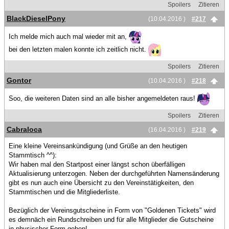
Spoilers
Zitieren
BlackDieselPony
(10.04.2016 )
#217
Ich melde mich auch mal wieder mit an,
bei den letzten malen konnte ich zeitlich nicht.
Spoilers
Zitieren
Gontor
(10.04.2016 )
#218
Soo, die weiteren Daten sind an alle bisher angemeldeten raus!
Spoilers
Zitieren
Cabraloca
(16.04.2016 )
#219
Eine kleine Vereinsankündigung (und Grüße an den heutigen
Stammtisch ^^):
Wir haben mal den Startpost einer längst schon überfälligen
Aktualisierung unterzogen. Neben der durchgeführten Namensänderung
gibt es nun auch eine Übersicht zu den Vereinstätigkeiten, den
Stammtischen und die Mitgliederliste.
Bezüglich der Vereinsgutscheine in Form von "Goldenen Tickets" wird
es demnäch ein Rundschreiben und für alle Mitglieder die Gutscheine
in physischer Form geben!