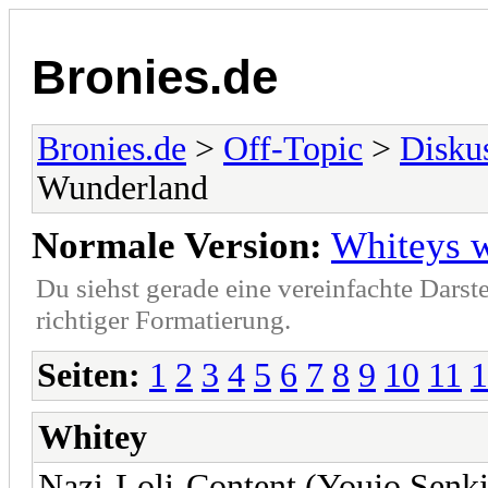
Bronies.de
Bronies.de
>
Off-Topic
>
Disku
Wunderland
Normale Version:
Whiteys 
Du siehst gerade eine vereinfachte Darst
richtiger Formatierung.
Seiten:
1
2
3
4
5
6
7
8
9
10
11
1
Whitey
Nazi-Loli-Content (Youjo Senki