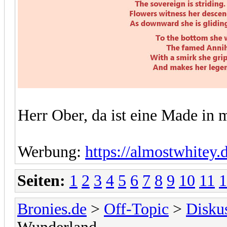
Herr Ober, da ist eine Made i
Werbung:
https://almostwhitey.
Seiten:
1
2
3
4
5
6
7
8
9
10
11
1
Bronies.de
>
Off-Topic
>
Disku