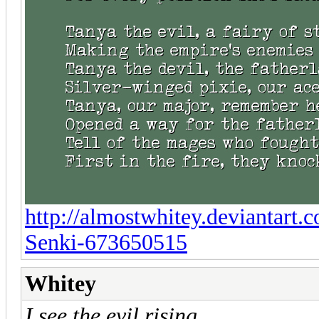
http://almostwhitey.deviantart.
Senki-673650515
Whitey
I see the evil rising