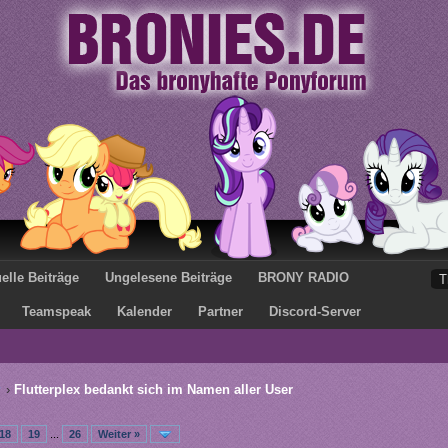
elle Beiträge
Ungelesene Beiträge
BRONY RADIO
Teamspeak
Kalender
Partner
Discord-Server
›
Flutterplex bedankt sich im Namen aller User
18
19
...
26
Weiter »