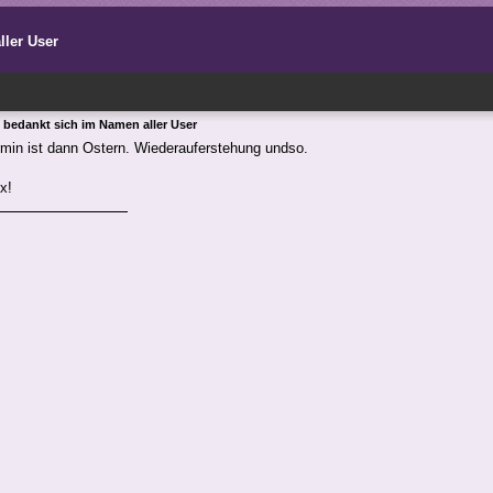
ller User
x bedankt sich im Namen aller User
min ist dann Ostern. Wiederauferstehung undso.
x!