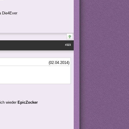
a Die4Ever
#323
(02.04.2014)
 ich wieder
EpicZocker