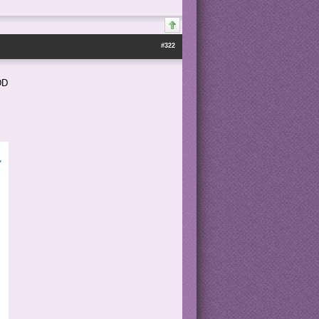
#322
DD