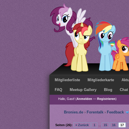
Mitgliederliste
Mitgliederkarte
Aktu
FAQ
Meetup Gallery
Blog
Chat
Hallo, Gast! (
Anmelden
—
Registrieren
)
Bronies.de
›
Forentalk
›
Feedback
Seiten (26):
« Zurück
1
...
15
16
17