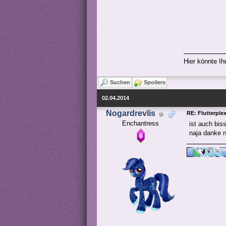
Hier könnte I
Suchen
Spoilers
02.04.2014
Nogardrevlis
RE: Flutterple
Enchantress
ist auch bis
naja danke 