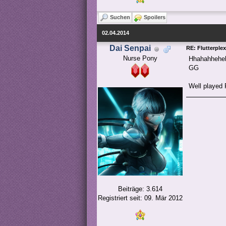
Suchen
Spoilers
02.04.2014
Dai Senpai
RE: Flutterple
Nurse Pony
Hhahahheheh
GG
Well played 
Beiträge: 3.614
Registriert seit: 09. Mär 2012