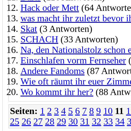
Hack oder Mett
(64 Antworte
was macht ihr zuletzt bevor i
Skat
(3 Antworten)
SCHACH
(33 Antworten)
Na, den Nationalstolz schon 
Einschlafen vorm Fernseher
(
Andere Fandoms
(87 Antwor
Wie oft räumt ihr euer Zimm
Wo kommt ihr her?
(88 Antw
Seiten:
1
2
3
4
5
6
7
8
9
10
11
1
25
26
27
28
29
30
31
32
33
34