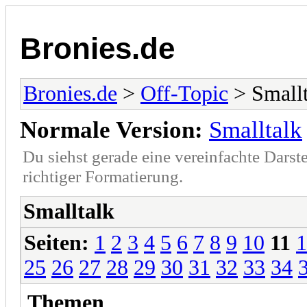
Bronies.de
Bronies.de
>
Off-Topic
> Smallt
Normale Version:
Smalltalk
Du siehst gerade eine vereinfachte Darst
richtiger Formatierung.
Smalltalk
Seiten:
1
2
3
4
5
6
7
8
9
10
11
1
25
26
27
28
29
30
31
32
33
34
Themen