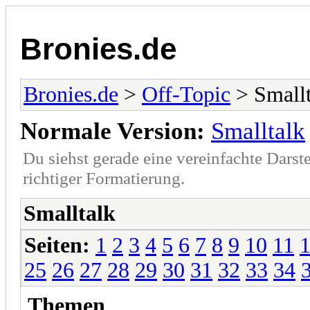
Bronies.de
Bronies.de
>
Off-Topic
> Smallt
Normale Version:
Smalltalk
Du siehst gerade eine vereinfachte Darst
richtiger Formatierung.
Smalltalk
Seiten:
1
2
3
4
5
6
7
8
9
10
11
25
26
27
28
29
30
31
32
33
34
Themen