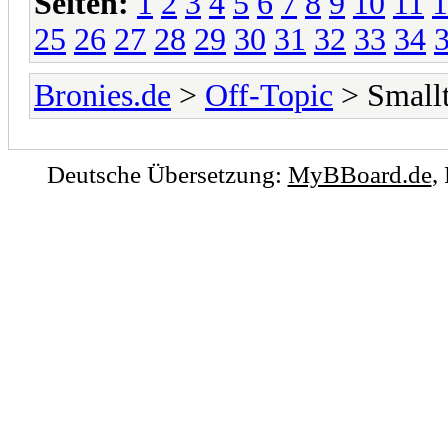
Seiten:
1
2
3
4
5
6
7
8
9
10
11
1
25
26
27
28
29
30
31
32
33
34
Bronies.de
>
Off-Topic
> Smallt
Deutsche Übersetzung:
MyBBoard.de
,