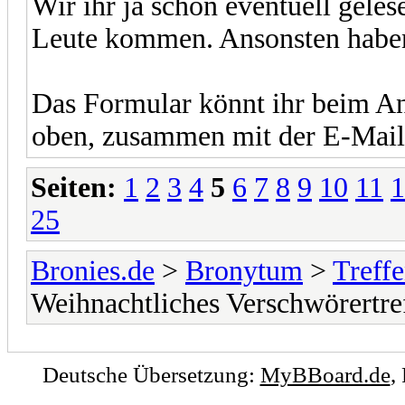
Wir ihr ja schon eventuell gele
Leute kommen. Ansonsten haben
Das Formular könnt ihr beim An
oben, zusammen mit der E-Mail
Seiten:
1
2
3
4
5
6
7
8
9
10
11
1
25
Bronies.de
>
Bronytum
>
Treff
Weihnachtliches Verschwörertre
Deutsche Übersetzung:
MyBBoard.de
,