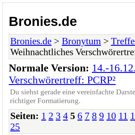
Bronies.de
Bronies.de
>
Bronytum
>
Treff
Weihnachtliches Verschwörertre
Normale Version:
14.-16.12
Verschwörertreff: PCRP²
Du siehst gerade eine vereinfachte Darst
richtiger Formatierung.
Seiten:
1
2
3
4
5
6
7
8
9
10
11
1
25