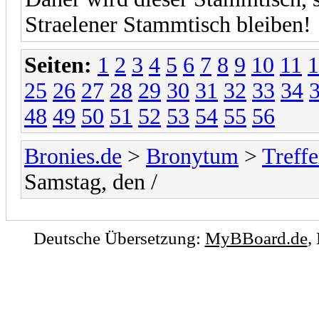
Straelener Stammtisch bleiben!
Seiten:
1
2
3
4
5
6
7
8
9
10
11
1
25
26
27
28
29
30
31
32
33
34
48
49
50
51
52
53
54
55
56
Bronies.de
>
Bronytum
>
Treff
Samstag, den /
Deutsche Übersetzung:
MyBBoard.de
,