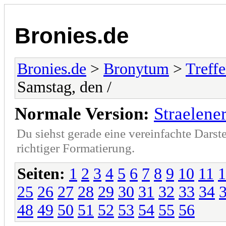
Bronies.de
Bronies.de
>
Bronytum
>
Treff
Samstag, den /
Normale Version:
Straelene
Du siehst gerade eine vereinfachte Darst
richtiger Formatierung.
Seiten:
1
2
3
4
5
6
7
8
9
10
11
1
25
26
27
28
29
30
31
32
33
34
48
49
50
51
52
53
54
55
56