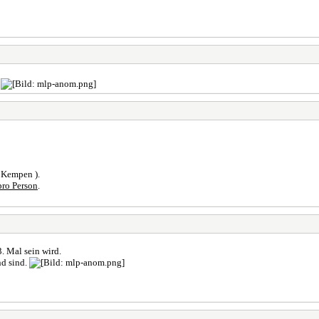
.
 Kempen ).
pro Person
.
. Mal sein wird.
nd sind.