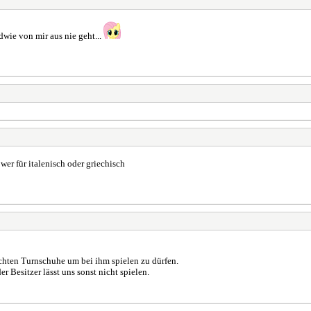
dwie von mir aus nie geht...
wer für italenisch oder griechisch
chten Turnschuhe um bei ihm spielen zu dürfen.
r Besitzer lässt uns sonst nicht spielen.