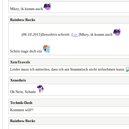
Mkey, ik kumm auch
Rainbow Rocks
(06.10.2015)
Xenothris schrieb:
[ -> ]
Mkey, ik kumm auch
Schön trage dich ein
XetoTravels
Leider muss ich mitteilen, dass ich am Stammtisch nicht teilnehmen kann.
Xenothris
Oh Nein, Schade
Technik-Dash
Kommen will!!
Rainbow Rocks