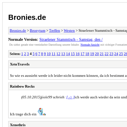
Bronies.de
Bronies.de
>
Bronytum
>
Treffen
>
Westen
> Straelener Stammtisch - Samstag
Normale Version:
Straelener Stammtisch - Samstag, den /
Du siehst gerade eine vereinfachte Darstellung unserer Inhalte.
Normale Ansicht
mit richtiger Formatier
Seiten:
1
2
3
4
5
6
7
8
9
10
11
12
13
14
15
16
17
18
19
20
21
22
23
24
25
2
XetoTravels
So wie es aussieht werde ich leider nicht kommen können, da ich bestimmt a
Rainbow Rocks
(05.10.2015)
jiole99 schrieb:
[ -> ]
ich werde auch wieder da sein un
Ich trage dich ein
Xenothris