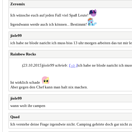
Zeromix
Ich wünsche euch auf jeden Fall viel Spaß Leute!
Irgendwann werde auch ich können... Bestimmt!
jiole99
ich habe ne blode naricht ich muss biss 13 uhr morgen arbeiten das tut mir le
Rainbow Rocks
(23.10.2015)
jiole99 schrieb:
[ -> ]
ich habe ne blode naricht ich muss
Ist wirklich schade
Aber gegen den Chef kann man halt nix machen.
jiole99
wann wolt ihr campen
Quad
Ich verstehe deine Frage irgendwie nicht. Camping gehörte doch gar nicht