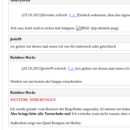
XetoTravels
(19.10.2015)
Zeromix schrieb:
[ -> ]
Einfach wahnsinn, dass das irgen
Ach was, bald wird es sicher mal klappen.
jiole99
wo gehen wir dieses mal essen ich wer für italenisch oder griechisch
Rainbow Rocks
(20.10.2015)
jiole99 schrieb:
[ -> ]
wo gehen wir dieses mal essen ich 
Werden wir am besten als Gruppe entscheiden.
Rainbow Rocks
WEITERE ÄNDERUNGEN
Ich wurde gerade vom Besitzer der Kegelbahn angerufen. Er meinte wir bräu
Also bringt bitte alle Turnschuhe mit!
Ich verstehe zwar nicht warum, aber de
Außerdem zeigt uns Quad Kempen im Herbst.