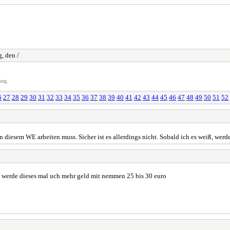
, den /
ung.
6
27
28
29
30
31
32
33
34
35
36
37
38
39
40
41
42
43
44
45
46
47
48
49
50
51
52
n diesem WE arbeiten muss. Sicher ist es allerdings nicht. Sobald ich es weiß, we
d werde dieses mal uch mehr geld mit nemmen 25 bis 30 euro