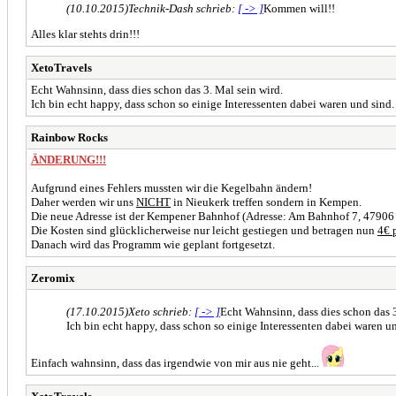
(10.10.2015)
Technik-Dash schrieb:
[ -> ]
Kommen will!!
Alles klar stehts drin!!!
XetoTravels
Echt Wahnsinn, dass dies schon das 3. Mal sein wird.
Ich bin echt happy, dass schon so einige Interessenten dabei waren und sind
Rainbow Rocks
ÄNDERUNG!!!
Aufgrund eines Fehlers mussten wir die Kegelbahn ändern!
Daher werden wir uns
NICHT
in Nieukerk treffen sondern in Kempen.
Die neue Adresse ist der Kempener Bahnhof (Adresse: Am Bahnhof 7, 47906
Die Kosten sind glücklicherweise nur leicht gestiegen und betragen nun
4€ 
Danach wird das Programm wie geplant fortgesetzt.
Zeromix
(17.10.2015)
Xeto schrieb:
[ -> ]
Echt Wahnsinn, dass dies schon das 3
Ich bin echt happy, dass schon so einige Interessenten dabei waren u
Einfach wahnsinn, dass das irgendwie von mir aus nie geht...