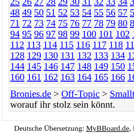
25
26
27
28
29
30
31
32
33
34
48
49
50
51
52
53
54
55
56
57
71
72
73
74
75
76
77
78
79
80
94
95
96
97
98
99
100
101
102
112
113
114
115
116
117
118
1
128
129
130
131
132
133
134
1
144
145
146
147
148
149
150
1
160
161
162
163
164
165
166
1
Bronies.de
>
Off-Topic
>
Small
worauf ihr stolz sein könnt.
Deutsche Übersetzung:
MyBBoard.de
,