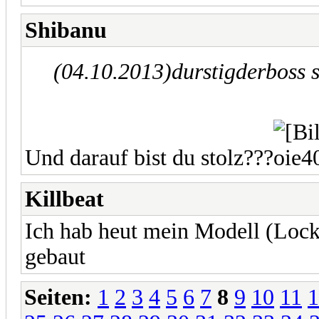
Shibanu
(04.10.2013)
durstigderboss 
Und darauf bist du stolz???
Killbeat
Ich hab heut mein Modell (Lock
gebaut
Seiten:
1
2
3
4
5
6
7
8
9
10
11
1