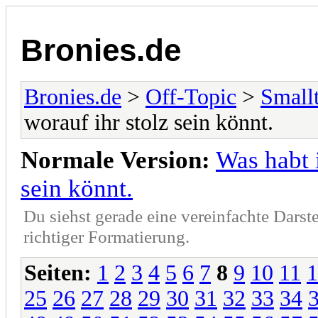
Bronies.de
Bronies.de
>
Off-Topic
>
Small
worauf ihr stolz sein könnt.
Normale Version:
Was habt i
sein könnt.
Du siehst gerade eine vereinfachte Darst
richtiger Formatierung.
Seiten:
1
2
3
4
5
6
7
8
9
10
11
1
25
26
27
28
29
30
31
32
33
34