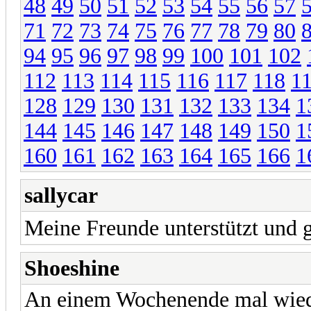
48
49
50
51
52
53
54
55
56
57
71
72
73
74
75
76
77
78
79
80
94
95
96
97
98
99
100
101
102
112
113
114
115
116
117
118
1
128
129
130
131
132
133
134
1
144
145
146
147
148
149
150
1
160
161
162
163
164
165
166
1
sallycar
Meine Freunde unterstützt und 
Shoeshine
An einem Wochenende mal wiede