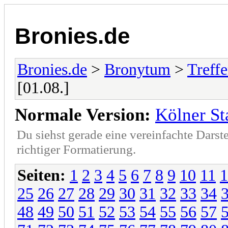
Bronies.de
Bronies.de
>
Bronytum
>
Treff
[01.08.]
Normale Version:
Kölner St
Du siehst gerade eine vereinfachte Darst
richtiger Formatierung.
Seiten:
1
2
3
4
5
6
7
8
9
10
11
1
25
26
27
28
29
30
31
32
33
34
48
49
50
51
52
53
54
55
56
57