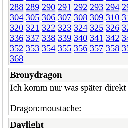
288
289
290
291
292
293
294
2
304
305
306
307
308
309
310
3
320
321
322
323
324
325
326
3
336
337
338
339
340
341
342
3
352
353
354
355
356
357
358
3
368
Bronydragon
Ich komm nur was später direkt 
Dragon:moustache:
Daylight