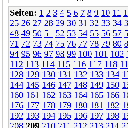
Seiten:
1
2
3
4
5
6
7
8
9
10
11
1
25
26
27
28
29
30
31
32
33
34
48
49
50
51
52
53
54
55
56
57
71
72
73
74
75
76
77
78
79
80
94
95
96
97
98
99
100
101
102
112
113
114
115
116
117
118
1
128
129
130
131
132
133
134
1
144
145
146
147
148
149
150
1
160
161
162
163
164
165
166
1
176
177
178
179
180
181
182
1
192
193
194
195
196
197
198
1
208
209
210
211
212
213
214
2