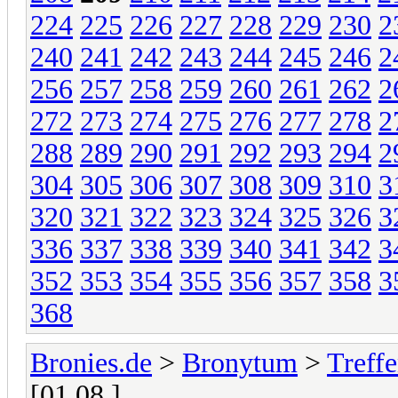
224
225
226
227
228
229
230
2
240
241
242
243
244
245
246
2
256
257
258
259
260
261
262
2
272
273
274
275
276
277
278
2
288
289
290
291
292
293
294
2
304
305
306
307
308
309
310
3
320
321
322
323
324
325
326
3
336
337
338
339
340
341
342
3
352
353
354
355
356
357
358
3
368
Bronies.de
>
Bronytum
>
Treff
[01.08.]