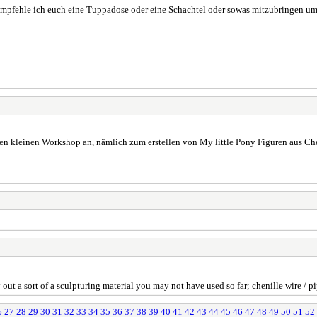
n empfehle ich euch eine Tuppadose oder eine Schachtel oder sowas mitzubringen 
uen kleinen Workshop an, nämlich zum erstellen von My little Pony Figuren aus Che
 out a sort of a sculpturing material you may not have used so far; chenille wire / pi
6
27
28
29
30
31
32
33
34
35
36
37
38
39
40
41
42
43
44
45
46
47
48
49
50
51
52