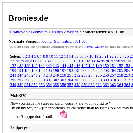
Bronies.de
Bronies.de
>
Bronytum
>
Treffen
>
Westen
> Kölner Stammtisch [01.08.]
Normale Version:
Kölner Stammtisch [01.08.]
Du siehst gerade eine vereinfachte Darstellung unserer Inhalte.
Normale Ansicht
mit richtiger Formatier
Seiten:
1
2
3
4
5
6
7
8
9
10
11
12
13
14
15
16
17
18
19
20
21
22
23
24
25
2
77
78
79
80
81
82
83
84
85
86
87
88
89
90
91
92
93
94
95
96
97
98
99
100
137
138
139
140
141
142
143
144
145
146
147
148
149
150
151
152
153
190
191
192
193
194
195
196
197
198
199
200
201
202
203
204
205
206
243
244
245
246
247
248
249
250
251
252
253
254
255
256
257
258
259
296
297
298
299
300
301
302
303
304
305
306
307
308
309
310
311
312
349
350
351
352
353
354
355
356
357
358
359
360
361
362
363
364
365
Malte279
Now you made me curious, which country are you moving to?
I'm on my way now (unexpectedly by car rather than by train) to what may b
to the "Gruppenfoto" tradition
Soulprayer