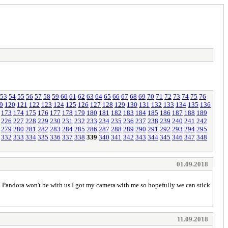
53
54
55
56
57
58
59
60
61
62
63
64
65
66
67
68
69
70
71
72
73
74
75
76
9
120
121
122
123
124
125
126
127
128
129
130
131
132
133
134
135
136
173
174
175
176
177
178
179
180
181
182
183
184
185
186
187
188
189
226
227
228
229
230
231
232
233
234
235
236
237
238
239
240
241
242
279
280
281
282
283
284
285
286
287
288
289
290
291
292
293
294
295
332
333
334
335
336
337
338
339
340
341
342
343
344
345
346
347
348
01.09.2018
 Pandora won't be with us I got my camera with me so hopefully we can stick
11.09.2018