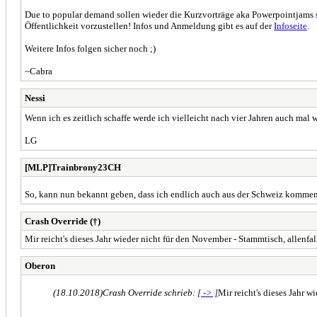
Due to popular demand sollen wieder die Kurzvorträge aka Powerpointjams st
Öffentlichkeit vorzustellen! Infos und Anmeldung gibt es auf der
Infoseite
.
Weitere Infos folgen sicher noch ;)
~Cabra
Nessi
Wenn ich es zeitlich schaffe werde ich vielleicht nach vier Jahren auch mal 
LG
[MLP]Trainbrony23CH
So, kann nun bekannt geben, dass ich endlich auch aus der Schweiz kommen 
Crash Override (†)
Mir reicht's dieses Jahr wieder nicht für den November - Stammtisch, allenfa
Oberon
(18.10.2018)
Crash Override schrieb:
[ -> ]
Mir reicht's dieses Jahr 