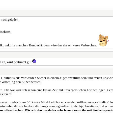
hochgeladen.
scherrt.
ritikpunkt. In manchen Bundesländern wäre das ein schweres Verbrechen.
h an, wird bestimmt gut
11. aktualisiert! Wir werden wieder in einem Jugendzentrum sein und freuen uns wi
r Witterung den Außenbereich!
n! Das war wirklich schon eine krasse Zeit mit unvergesslichen Erinnerungen. Ger
s feiern!
reuen uns das Straw 'n' Berries Maid Café bei uns wieder Willkommen zu heißen! 
 untrennbar dazu schenken die Jungs vom legendären Café Jsjaj kreativen und schme
an tollen Kuchen. Wir würden uns daher sehr freuen wenn ihr mit Kuchenspenden