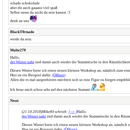
schade schokolade
aber dir auch gaaanz viel spaß
Selbst wenn du nicht da sein kannst :3
denk an uns
BlackT0rnado
werde da sein.
Malte279
Hallo,
der Winter naht
und damit auch wieder die Stammtische in den Räumlichkeit
Diesen Winter biete ich einen neuen kleinen Workshop an, nämlich zum erste
Hier ist ein Beispiel dafür:
(Öffnen)
Allen die es mal ausprobieren möchten sich so eine Figur zu biegen empfe
Ich freue mich schon sehr auf den nächsten Stammi
Nessi
(21.10.2018)
Mike84 schrieb:
[ -> ]
Hallo,
der Winter naht
und damit auch wieder die Stammtische in den Räuml
Diesen Winter biete ich einen neuen kleinen Workshop an, nämlich zu
Hier ist ein Beispiel dafür:
(Öffnen)