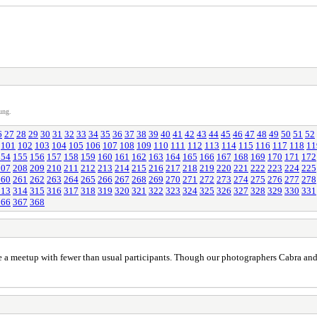
ung.
6
27
28
29
30
31
32
33
34
35
36
37
38
39
40
41
42
43
44
45
46
47
48
49
50
51
52
101
102
103
104
105
106
107
108
109
110
111
112
113
114
115
116
117
118
11
154
155
156
157
158
159
160
161
162
163
164
165
166
167
168
169
170
171
172
207
208
209
210
211
212
213
214
215
216
217
218
219
220
221
222
223
224
225
260
261
262
263
264
265
266
267
268
269
270
271
272
273
274
275
276
277
278
313
314
315
316
317
318
319
320
321
322
323
324
325
326
327
328
329
330
331
366
367
368
e a meetup with fewer than usual participants. Though our photographers Cabra and