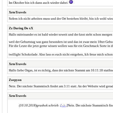
Im Oktober bin ich dann auch wieder dabei.
XetoTravels
Sofern ich nicht arbeiten muss und der Ort bestehen bleibt, bin ich wohl wie
Zz Daring Do xX
Hallo miteinander es ist bald wieder soweit und der knst steht schon morgen 
weil der Geburtstag was ganz besonders ist und das ist zwar mein 18ter Gebu
Für die Leute die jetzt gerne wissen wollen was für ein Geschmack Sorte in d
twillight Schokolade. Also lass es euch nicht entgehen, Ich freue mich scho
XetoTravels
Hallo liebe Orgas, ist es richtig, dass der nächste Stammi am 10.11.18 statfi
Zoepyon
Nein. Der nächste Stammtisch findet am 3.11 statt. An der Website wird gera
XetoTravels
(10.10.2018)
grashok schrieb:
[ -> ]
Nein. Der nächste Stammtisch find