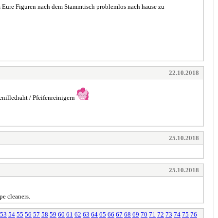
um Eure Figuren nach dem Stammtisch problemlos nach hause zu
22.10.2018
nilledraht / Pfeifenreinigern
25.10.2018
25.10.2018
pe cleaners.
53
54
55
56
57
58
59
60
61
62
63
64
65
66
67
68
69
70
71
72
73
74
75
76