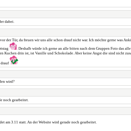
der dabei.
vor der Tür, da freuen wir uns alle schon drauf nicht war. Ich möchte gerne was Ankü
rtstag
. Deshalb würde ich gerne an alle bitten nach dem Gruppen Foto das a
en Kuchen drin ist, ist Vanille und Schokolade. Aber keine Angst die sind nicht zusa
n drauf
nden wird?
de noch gearbeitet.
et am 3.11 statt. An der Website wird gerade noch gearbeitet.