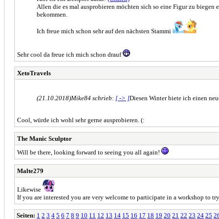
Allen die es mal ausprobieren möchten sich so eine Figur zu biege
bekommen.
Ich freue mich schon sehr auf den nächsten Stammi
Sehr cool da freue ich mich schon drauf
XetoTravels
(21.10.2018)
Mike84 schrieb:
[ -> ]
Diesen Winter biete ich einen ne
Cool, würde ich wohl sehr gerne ausprobieren. (:
The Manic Sculptor
Will be there, looking forward to seeing you all again!
Malte279
Likewise
If you are interested you are very welcome to participate in a workshop to try
Seiten:
1
2
3
4
5
6
7
8
9
10
11
12
13
14
15
16
17
18
19
20
21
22
23
24
25
2