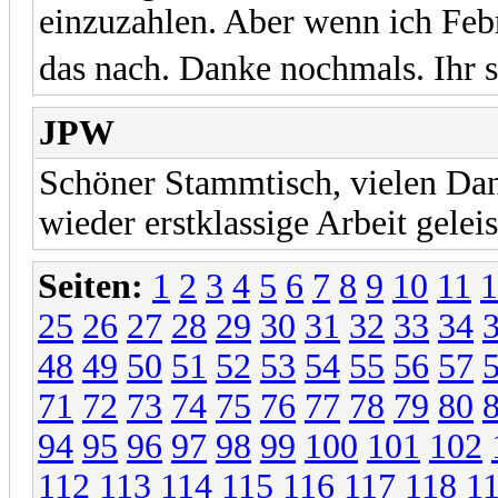
einzuzahlen. Aber wenn ich Febr
das nach. Danke nochmals. Ihr s
JPW
Schöner Stammtisch, vielen Da
wieder erstklassige Arbeit geleis
Seiten:
1
2
3
4
5
6
7
8
9
10
11
1
25
26
27
28
29
30
31
32
33
34
48
49
50
51
52
53
54
55
56
57
71
72
73
74
75
76
77
78
79
80
94
95
96
97
98
99
100
101
102
112
113
114
115
116
117
118
1