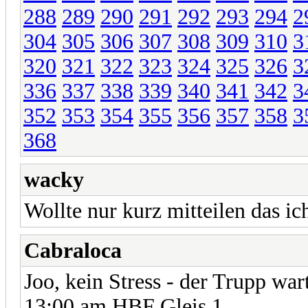
288
289
290
291
292
293
294
2
304
305
306
307
308
309
310
3
320
321
322
323
324
325
326
3
336
337
338
339
340
341
342
3
352
353
354
355
356
357
358
3
368
wacky
Wollte nur kurz mitteilen das 
Cabraloca
Joo, kein Stress - der Trupp war
13:00 am HBF Gleis 1.