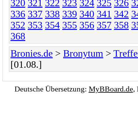
320
321
322
323
324
325
326
3
336
337
338
339
340
341
342
3
352
353
354
355
356
357
358
3
368
Bronies.de
>
Bronytum
>
Treff
[01.08.]
Deutsche Übersetzung:
MyBBoard.de
,