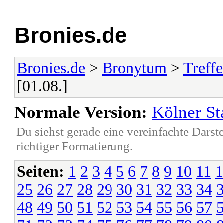
Bronies.de
Bronies.de
>
Bronytum
>
Treff
[01.08.]
Normale Version:
Kölner St
Du siehst gerade eine vereinfachte Darst
richtiger Formatierung.
Seiten:
1
2
3
4
5
6
7
8
9
10
11
1
25
26
27
28
29
30
31
32
33
34
48
49
50
51
52
53
54
55
56
57