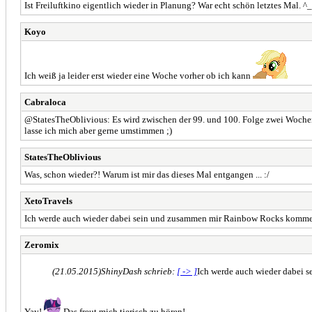
Ist Freiluftkino eigentlich wieder in Planung? War echt schön letztes Mal. ^
Koyo
Ich weiß ja leider erst wieder eine Woche vorher ob ich kann
Cabraloca
@StatesTheOblivious: Es wird zwischen der 99. und 100. Folge zwei Wochen 
lasse ich mich aber gerne umstimmen ;)
StatesTheOblivious
Was, schon wieder?! Warum ist mir das dieses Mal entgangen ... :/
XetoTravels
Ich werde auch wieder dabei sein und zusammen mir Rainbow Rocks komm
Zeromix
(21.05.2015)
ShinyDash schrieb:
[ -> ]
Ich werde auch wieder dabei
Yay!
Das freut mich tierisch zu hören!