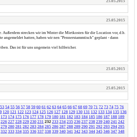
25.05.2015
25.05.2015
. Außerdem strecken wir im Winter die Mietkosten für die Location vor, d.h.
ute angemeldet hatten, haben wir nen "Pennerstammtisch" geplant - dann
en. Das ist für uns ungemein viel hilfreicher.
25.05.2015
25.05.2015
53
54
55
56
57
58
59
60
61
62
63
64
65
66
67
68
69
70
71
72
73
74
75
76
9
120
121
122
123
124
125
126
127
128
129
130
131
132
133
134
135
136
173
174
175
176
177
178
179
180
181
182
183
184
185
186
187
188
189
226
227
228
229
230
231
232
233
234
235
236
237
238
239
240
241
242
279
280
281
282
283
284
285
286
287
288
289
290
291
292
293
294
295
332
333
334
335
336
337
338
339
340
341
342
343
344
345
346
347
348