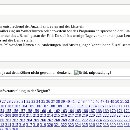
n entsprechend der Anzahl an Leuten auf der Liste ein.
rher ein; im Winter kürzen oder erweitern wir das Programm entsprechend der Liste
 war das z.B. mal genau der Fall: Da sich bis wenige Tage vorher nur ein paar Le
 auf die Beine stellen.
em "*" vor dem Namen ein. Änderungen und Austragungen könnt ihr an Zuzzil schreib
n ja auf dem Kölner nicht gewohnt... denke ich.
roßveranstaltung in der Region?
6
27
28
29
30
31
32
33
34
35
36
37
38
39
40
41
42
43
44
45
46
47
48
49
50
51
52
101
102
103
104
105
106
107
108
109
110
111
112
113
114
115
116
117
118
11
154
155
156
157
158
159
160
161
162
163
164
165
166
167
168
169
170
171
172
207
208
209
210
211
212
213
214
215
216
217
218
219
220
221
222
223
224
225
260
261
262
263
264
265
266
267
268
269
270
271
272
273
274
275
276
277
278
313
314
315
316
317
318
319
320
321
322
323
324
325
326
327
328
329
330
331
366
367
368