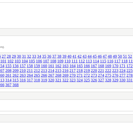
ung.
6
27
28
29
30
31
32
33
34
35
36
37
38
39
40
41
42
43
44
45
46
47
48
49
50
51
52
101
102
103
104
105
106
107
108
109
110
111
112
113
114
115
116
117
118
11
154
155
156
157
158
159
160
161
162
163
164
165
166
167
168
169
170
171
172
207
208
209
210
211
212
213
214
215
216
217
218
219
220
221
222
223
224
225
260
261
262
263
264
265
266
267
268
269
270
271
272
273
274
275
276
277
278
313
314
315
316
317
318
319
320
321
322
323
324
325
326
327
328
329
330
331
366
367
368