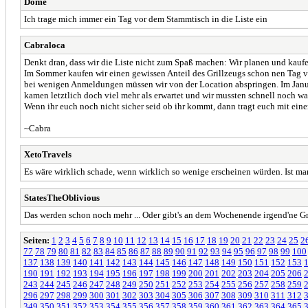
Dome
Ich trage mich immer ein Tag vor dem Stammtisch in die Liste ein
Cabraloca
Denkt dran, dass wir die Liste nicht zum Spaß machen: Wir planen und kaufe
Im Sommer kaufen wir einen gewissen Anteil des Grillzeugs schon nen Tag vo
bei wenigen Anmeldungen müssen wir von der Location abspringen. Im Januar
kamen letztlich doch viel mehr als erwartet und wir mussten schnell noch was
Wenn ihr euch noch nicht sicher seid ob ihr kommt, dann tragt euch mit ein
~Cabra
XetoTravels
Es wäre wirklich schade, wenn wirklich so wenige erscheinen würden. Ist ma
StatesTheOblivious
Das werden schon noch mehr ... Oder gibt's an dem Wochenende irgend'ne G
Seiten:
1
2
3
4
5
6
7
8
9
10
11
12
13
14
15
16
17
18
19
20
21
22
23
24
25
2
77
78
79
80
81
82
83
84
85
86
87
88
89
90
91
92
93
94
95
96
97
98
99
100
137
138
139
140
141
142
143
144
145
146
147
148
149
150
151
152
153
190
191
192
193
194
195
196
197
198
199
200
201
202
203
204
205
206
243
244
245
246
247
248
249
250
251
252
253
254
255
256
257
258
259
296
297
298
299
300
301
302
303
304
305
306
307
308
309
310
311
312
349
350
351
352
353
354
355
356
357
358
359
360
361
362
363
364
365