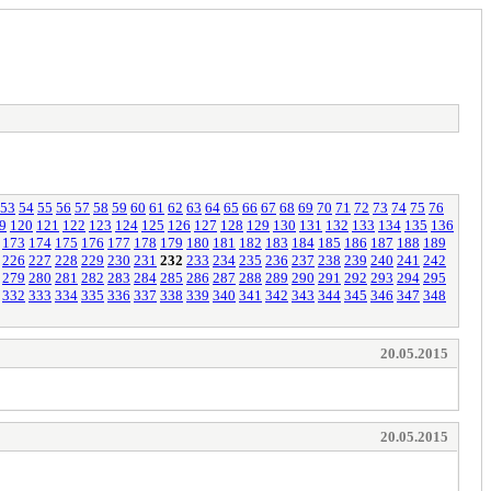
53
54
55
56
57
58
59
60
61
62
63
64
65
66
67
68
69
70
71
72
73
74
75
76
9
120
121
122
123
124
125
126
127
128
129
130
131
132
133
134
135
136
173
174
175
176
177
178
179
180
181
182
183
184
185
186
187
188
189
226
227
228
229
230
231
232
233
234
235
236
237
238
239
240
241
242
279
280
281
282
283
284
285
286
287
288
289
290
291
292
293
294
295
332
333
334
335
336
337
338
339
340
341
342
343
344
345
346
347
348
20.05.2015
20.05.2015