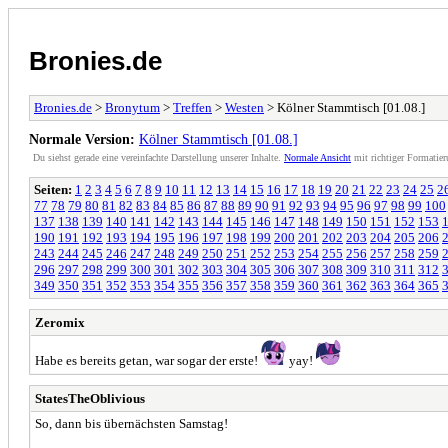
Bronies.de
Bronies.de
>
Bronytum
>
Treffen
>
Westen
> Kölner Stammtisch [01.08.]
Normale Version:
Kölner Stammtisch [01.08.]
Du siehst gerade eine vereinfachte Darstellung unserer Inhalte.
Normale Ansicht
mit richtiger Formatier
Seiten:
1
2
3
4
5
6
7
8
9
10
11
12
13
14
15
16
17
18
19
20
21
22
23
24
25
2
77
78
79
80
81
82
83
84
85
86
87
88
89
90
91
92
93
94
95
96
97
98
99
100
137
138
139
140
141
142
143
144
145
146
147
148
149
150
151
152
153
190
191
192
193
194
195
196
197
198
199
200
201
202
203
204
205
206
243
244
245
246
247
248
249
250
251
252
253
254
255
256
257
258
259
296
297
298
299
300
301
302
303
304
305
306
307
308
309
310
311
312
349
350
351
352
353
354
355
356
357
358
359
360
361
362
363
364
365
Zeromix
Habe es bereits getan, war sogar der erste!
yay!
StatesTheOblivious
So, dann bis übernächsten Samstag!