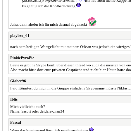
(28.09.2013)
PonyRocker schrieb:
[ -> ]
Ich hab auch meine Kappe, ab
Es geht ja um die Kopfbedeckung
Juhu, dann ahebn ich für mich dasmal abgehackt
playbro_61
nach nem heftigen Wortgefächt mit meinem Otôsan was jedoch ein witziges
PinkiePyroPie
Leute es gibt ne Skype konfi über diesen thread wo auch die meisten von eu
Also macht bitte dort eure privaten Gespräche und nicht hier. Heute hatte 
Glober96
Pyro Könntest du mich in die Gruppe einladen? Skypename müsste Niklas L.
Iblis
Mich vielleicht auch?
Name: Sasori oder deidara-chan34
Pascal
Wenn das hier jemand liest , ich werde erscheinen