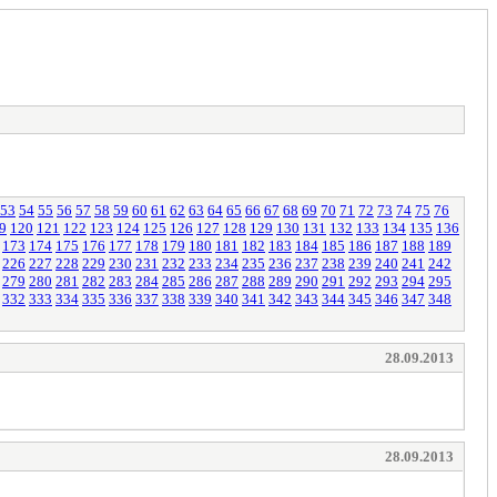
53
54
55
56
57
58
59
60
61
62
63
64
65
66
67
68
69
70
71
72
73
74
75
76
9
120
121
122
123
124
125
126
127
128
129
130
131
132
133
134
135
136
173
174
175
176
177
178
179
180
181
182
183
184
185
186
187
188
189
226
227
228
229
230
231
232
233
234
235
236
237
238
239
240
241
242
279
280
281
282
283
284
285
286
287
288
289
290
291
292
293
294
295
332
333
334
335
336
337
338
339
340
341
342
343
344
345
346
347
348
28.09.2013
28.09.2013