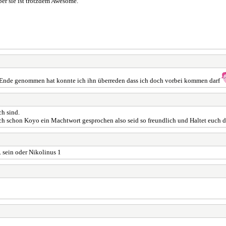
er sie ist trotzdem Awesome.
 Ende genommen hat konnte ich ihn überreden dass ich doch vorbei kommen darf
ch sind.
doch schon Koyo ein Machtwort gesprochen also seid so freundlich und Haltet euch 
 sein oder Nikolinus 1