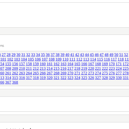
ung.
6
27
28
29
30
31
32
33
34
35
36
37
38
39
40
41
42
43
44
45
46
47
48
49
50
51
52
101
102
103
104
105
106
107
108
109
110
111
112
113
114
115
116
117
118
11
154
155
156
157
158
159
160
161
162
163
164
165
166
167
168
169
170
171
172
207
208
209
210
211
212
213
214
215
216
217
218
219
220
221
222
223
224
225
260
261
262
263
264
265
266
267
268
269
270
271
272
273
274
275
276
277
278
313
314
315
316
317
318
319
320
321
322
323
324
325
326
327
328
329
330
331
366
367
368