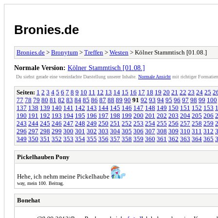
Bronies.de
Bronies.de
>
Bronytum
>
Treffen
>
Westen
> Kölner Stammtisch [01.08.]
Normale Version:
Kölner Stammtisch [01.08.]
Du siehst gerade eine vereinfachte Darstellung unserer Inhalte.
Normale Ansicht
mit richtiger Formatier
Seiten:
1
2
3
4
5
6
7
8
9
10
11
12
13
14
15
16
17
18
19
20
21
22
23
24
25
2
77
78
79
80
81
82
83
84
85
86
87
88
89
90
91
92
93
94
95
96
97
98
99
100
137
138
139
140
141
142
143
144
145
146
147
148
149
150
151
152
153
190
191
192
193
194
195
196
197
198
199
200
201
202
203
204
205
206
243
244
245
246
247
248
249
250
251
252
253
254
255
256
257
258
259
296
297
298
299
300
301
302
303
304
305
306
307
308
309
310
311
312
349
350
351
352
353
354
355
356
357
358
359
360
361
362
363
364
365
Pickelhauben Pony
Hehe, ich nehm meine Pickelhaube
way, mein 100. Beitrag.
Bonehat